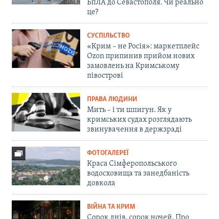
БпЛА до Севастополя. Чи реально
це?
СУСПІЛЬСТВО
«Крим – не Росія»: маркетплейс
Ozon припинив прийом нових
замовлень на Кримському
півострові
ПРАВА ЛЮДИНИ
Мить – і ти шпигун. Як у
кримських судах розглядають
звинувачення в держзраді
ФОТОГАЛЕРЕЇ
Краса Сімферопольського
водосховища та занедбаність
довкола
ВІЙНА ТА КРИМ
Сорок днів, сорок ночей. Про