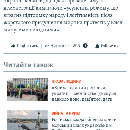
Україні, заявили, що і далі провадитимуть
демонстрації вимагаючи «усунення режиму, що
втратив підтримку народу і легітимність після
жорстокого придушення мирних протестів у Києві
минулими вихідними».
Поділитись
Читати без VPN
Follow us
Читайте також
ПРАВА ЛЮДИНИ
«Крим – єдиний регіон, де
українці – меншість»: дискусія
навколо нової пам'ятної дати
ВІЙНА ТА КРИМ
Російська влада обіцяє закрити
морський шлях українським