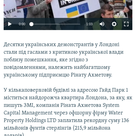
ВІДЕОУРОКИ «ELIFBE»
Русский
СВІДЧЕННЯ ОКУПАЦІЇ
Qırımtatar
0:00
1:03
УКРАЇНСЬКА ПРОБЛЕМА КРИМУ
ДОЛУЧАЙСЯ!
ІНФОГРАФІКА
Десятки українських демонстрантів у Лондоні
стали під гаслами з критикою української влади
поблизу помешкання, яке згідно з
Усі сайти RFE/RL
повідомленнями, належить найбагатшому
українському підприємцю Рінату Ахметову.
У кількаповерховій будівлі за адресою Гайд Парк 1
міститься найдорожча квартира Лондона, за яку, як
пишуть ЗМІ, компанія Ріната Ахметова System
Capital Management через офшорну фірму Water
Property Holdings LTD заплатила рекордну суму 136
мільйонів фунтів стерлінгів (215,9 мільйона
доларів).