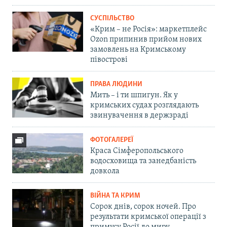
СУСПІЛЬСТВО
«Крим – не Росія»: маркетплейс
Ozon припинив прийом нових
замовлень на Кримському
півострові
ПРАВА ЛЮДИНИ
Мить – і ти шпигун. Як у
кримських судах розглядають
звинувачення в держзраді
ФОТОГАЛЕРЕЇ
Краса Сімферопольського
водосховища та занедбаність
довкола
ВІЙНА ТА КРИМ
Сорок днів, сорок ночей. Про
результати кримської операції з