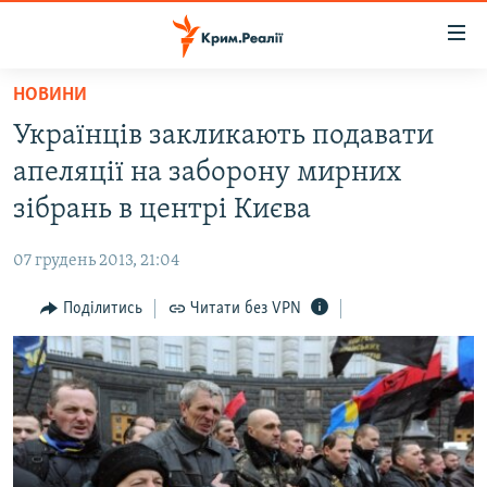
Доступність
посилання
Перейти
НОВИНИ
до
НОВИНИ
Українців закликають подавати
основного
ВОДА.КРИМ
матеріалу
апеляції на заборону мирних
ВІДЕО ТА ФОТО
Перейти
зібрань в центрі Києва
до
ПОЛІТИКА
основної
07 грудень 2013, 21:04
БЛОГИ
навігації
Перейти
Поділитись
Читати без VPN
ПОГЛЯД
до
ІНТЕРВ'Ю
пошуку
ВСЕ ЗА ДЕНЬ
СПЕЦПРОЕКТИ
ЯК ОБІЙТИ БЛОКУВАННЯ
ДЕПОРТАЦІЯ