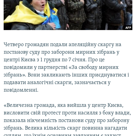
ВІДЕОУРОКИ «ELIFBE»
Русский
СВІДЧЕННЯ ОКУПАЦІЇ
Qırımtatar
УКРАЇНСЬКА ПРОБЛЕМА КРИМУ
ДОЛУЧАЙСЯ!
ІНФОГРАФІКА
Четверо громадян подали апеляційну скаргу на
постанову суду про заборони мирних зібрань у
центрі Києва з 1 грудня по 7 січня. Про це
Усі сайти RFE/RL
повідомили у партнерстві «За свободу мирних
зібрань». Вони закликають інших приєднуватися і
подавати аналогічні скарги, зазначається у
повідомленні.
«Величезна громада, яка вийшла у центр Києва,
висловити свій протест проти насилля з боку влади,
показала нікчемність постанови суду про заборону
зібрань. Велика кількість скарг повинна нагадати
суддям, що їхнім основним завданням є захист