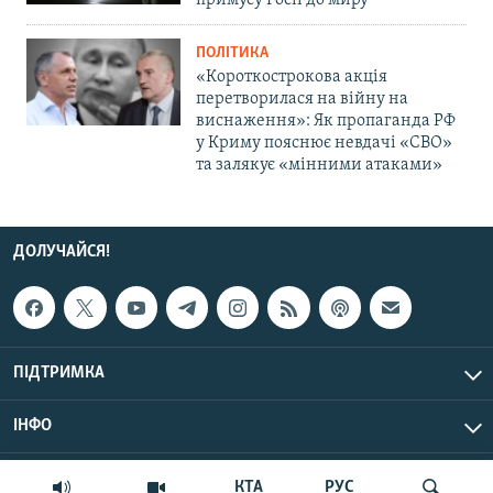
примусу Росії до миру
ПОЛІТИКА
«Короткострокова акція
перетворилася на війну на
виснаження»: Як пропаганда РФ
у Криму пояснює невдачі «СВО»
та залякує «мінними атаками»
ДОЛУЧАЙСЯ!
ПІДТРИМКА
ІНФО
© Крим.Реалії, 2026 | Усі права застережено.
КТА
РУС