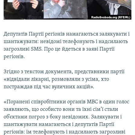
ВІДЕОУРОКИ «ELIFBE»
Русский
СВІДЧЕННЯ ОКУПАЦІЇ
Qırımtatar
УКРАЇНСЬКА ПРОБЛЕМА КРИМУ
Депутатів Партії регіонів намагаються залякувати і
ДОЛУЧАЙСЯ!
ІНФОГРАФІКА
шантажувати: невідомі телефонують і надсилають
загрозливі SMS. Про це йдеться в заяві Партії
регіонів.
Усі сайти RFE/RL
Згідно з текстом документа, представники партії
«відвідали лікарні, розмовляли з усіма, хто
постраждав під час вуличних акцій».
«Поранені співробітники органів МВС в один голос
заявляють, що особисто вони та їхні сім’ї стали
об’єктами погроз з боку невідомих. Залякувати і
шантажувати намагаються і депутатів Партії
регіонів: їм телефонують і надсилають загрозливі