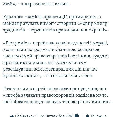
SMS», – підкреслюється в заяві.
Крім того «замість пропозицій примирення, з
майдану звучать вимоги створити «Чорну книгу
зрадників – порушників прав людини в Україні».
«Екстремісти перейшли межі людяності і моралі,
коли стали погрожувати фізичною розправою
членам сімей правоохоронців і політиків, суддям,
працівникам міліції, які брали участь у
розслідуванні всіх протиправних дій під час
вуличних акцій» , – наголошується у заяві.
Разом з тим в партії висловили припущення, що
«спроба залякати правоохоронців націлена на те,
щоб зірвати процес пошуку та покарання винних».
Поділитись
Читати без VPN
Follow us