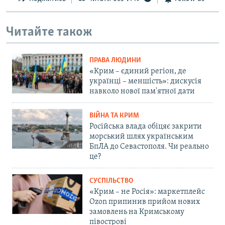
Читайте також
ПРАВА ЛЮДИНИ
«Крим – єдиний регіон, де
українці – меншість»: дискусія
навколо нової пам'ятної дати
ВІЙНА ТА КРИМ
Російська влада обіцяє закрити
морський шлях українським
БпЛА до Севастополя. Чи реально
це?
СУСПІЛЬСТВО
«Крим – не Росія»: маркетплейс
Ozon припинив прийом нових
замовлень на Кримському
півострові