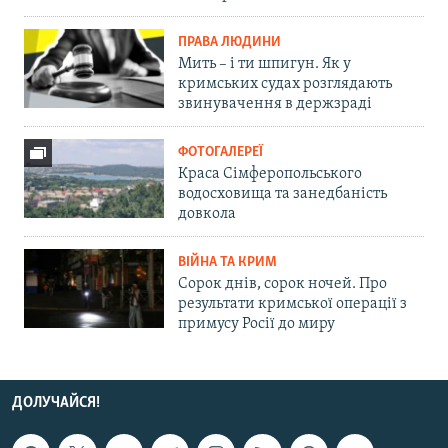
ПРАВА ЛЮДИНИ
Мить – і ти шпигун. Як у
кримських судах розглядають
звинувачення в держзраді
ФОТОГАЛЕРЕЇ
Краса Сімферопольського
водосховища та занедбаність
довкола
ВІЙНА ТА КРИМ
Сорок днів, сорок ночей. Про
результати кримської операції з
примусу Росії до миру
ДОЛУЧАЙСЯ!