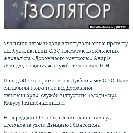
ВІДЕОУРОКИ «ELIFBE»
Русский
СВІДЧЕННЯ ОКУПАЦІЇ
Qırımtatar
УКРАЇНСЬКА ПРОБЛЕМА КРИМУ
ДОЛУЧАЙСЯ!
ІНФОГРАФІКА
Учасники автомайдану влаштували акцію протесту
під Лук’янівським СІЗО і вимагають звільнення
журналіста «Дорожнього контролю» Андрія
Усі сайти RFE/RL
Дзиндзі, повідомляє служба теленовин ТСН.
Понад 50 авто приїхали під Лук’янівське СІЗО. Вони
сигналили і вимагали від Державної
пенітенціарної служби відпустити Володимира
Кадуру і Андрія Дзиндзю.
Напередодні Шевченківський районний суд
постановив узяти Дзиндзю і бізнесмена
Володимира Кадуру під досудовий арешт терміном