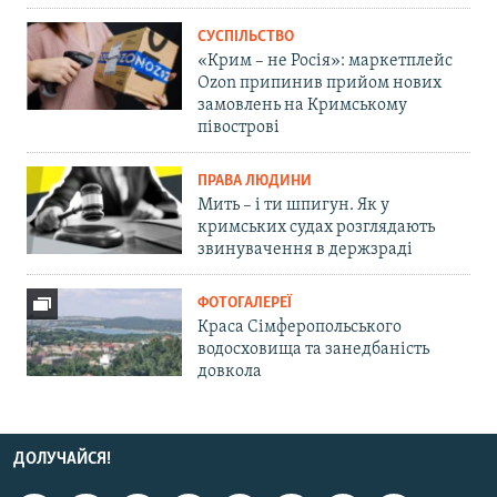
СУСПІЛЬСТВО
«Крим – не Росія»: маркетплейс
Ozon припинив прийом нових
замовлень на Кримському
півострові
ПРАВА ЛЮДИНИ
Мить – і ти шпигун. Як у
кримських судах розглядають
звинувачення в держзраді
ФОТОГАЛЕРЕЇ
Краса Сімферопольського
водосховища та занедбаність
довкола
ДОЛУЧАЙСЯ!