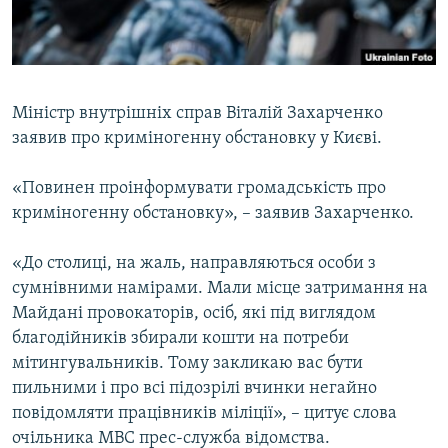
ВІДЕОУРОКИ «ELIFBE»
Русский
СВІДЧЕННЯ ОКУПАЦІЇ
Qırımtatar
УКРАЇНСЬКА ПРОБЛЕМА КРИМУ
Міністр внутрішніх справ Віталій Захарченко
ДОЛУЧАЙСЯ!
ІНФОГРАФІКА
заявив про криміногенну обстановку у Києві.
«Повинен проінформувати громадськість про
криміногенну обстановку», – заявив Захарченко.
Усі сайти RFE/RL
«До столиці, на жаль, направляються особи з
сумнівними намірами. Мали місце затримання на
Майдані провокаторів, осіб, які під виглядом
благодійників збирали кошти на потреби
мітингувальників. Тому закликаю вас бути
пильними і про всі підозрілі вчинки негайно
повідомляти працівників міліції», – цитує слова
очільника МВС прес-служба відомства.