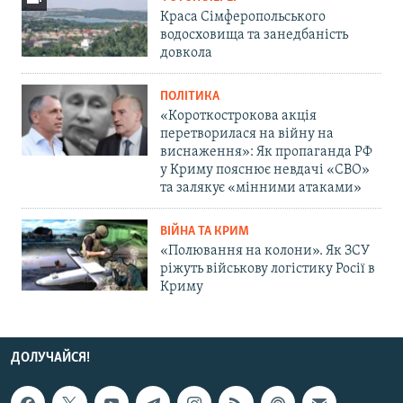
Краса Сімферопольського
водосховища та занедбаність
довкола
ПОЛІТИКА
«Короткострокова акція
перетворилася на війну на
виснаження»: Як пропаганда РФ
у Криму пояснює невдачі «СВО»
та залякує «мінними атаками»
ВІЙНА ТА КРИМ
«Полювання на колони». Як ЗСУ
ріжуть військову логістику Росії в
Криму
ДОЛУЧАЙСЯ!