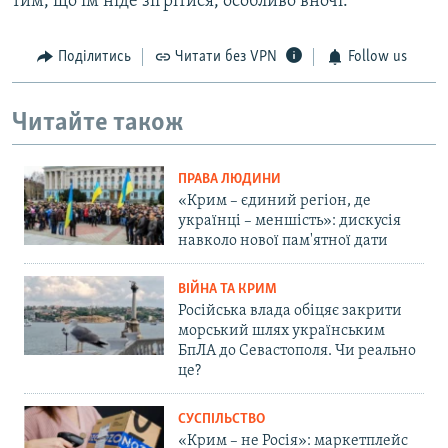
тим, що їм ніде зігрітися, особливо вночі.
Поділитись
Читати без VPN
Follow us
Читайте також
ПРАВА ЛЮДИНИ
«Крим – єдиний регіон, де
українці – меншість»: дискусія
навколо нової пам'ятної дати
ВІЙНА ТА КРИМ
Російська влада обіцяє закрити
морський шлях українським
БпЛА до Севастополя. Чи реально
це?
СУСПІЛЬСТВО
«Крим – не Росія»: маркетплейс