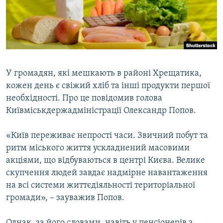
ВІДЕОУРОКИ «ELIFBE»
Русский
СВІДЧЕННЯ ОКУПАЦІЇ
Qırımtatar
УКРАЇНСЬКА ПРОБЛЕМА КРИМУ
ДОЛУЧАЙСЯ!
ІНФОГРАФІКА
У громадян, які мешкають в районі Хрещатика,
кожен день є свіжий хліб та інші продукти першої
необхідності. Про це повідомив голова
Усі сайти RFE/RL
Київміськдержадміністрації Олександр Попов.
«Київ переживає непрості часи. Звичний побут та
ритм міського життя ускладнений масовими
акціями, що відбуваються в центрі Києва. Велике
скупчення людей завдає надмірне навантаження
на всі системи життєдіяльності територіальної
громади», – зауважив Попов.
Однак, за його словами, навіть у пенсіонерів з