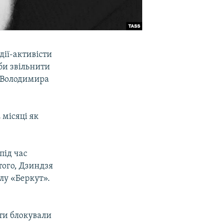
дії-активісти
би звільнити
 Володимира
 місяці як
під час
того, Дзиндзя
лу «Беркут».
сти блокували