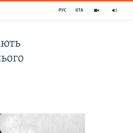
РУС
КТА
ають
ього