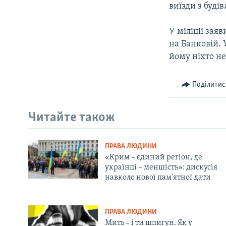
виїзди з будівл
У міліції зая
на Банковій. 
йому ніхто не
Поділитис
Читайте також
ПРАВА ЛЮДИНИ
«Крим – єдиний регіон, де
українці – меншість»: дискусія
навколо нової пам'ятної дати
ПРАВА ЛЮДИНИ
Мить – і ти шпигун. Як у