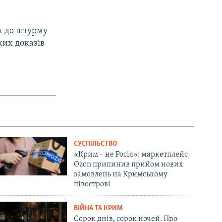
их до штурму
ких доказів
СУСПІЛЬСТВО
«Крим – не Росія»: маркетплейс
Ozon припинив прийом нових
замовлень на Кримському
півострові
ВІЙНА ТА КРИМ
Сорок днів, сорок ночей. Про