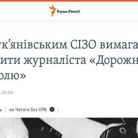
ук’янівським СІЗО вимаг
нити журналіста «Дорожн
олю»
 15:06
ь
Читати без VPN