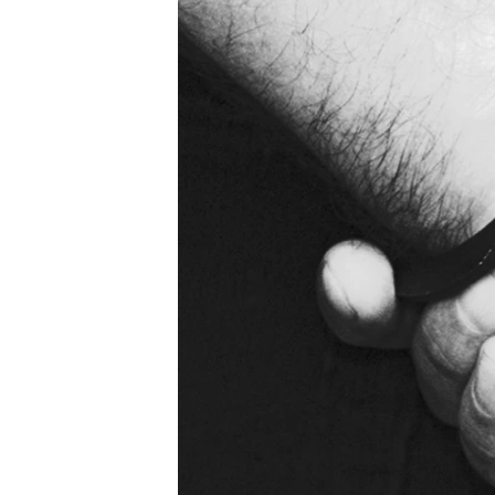
ВІДЕОУРОКИ «ELIFBE»
СВІДЧЕННЯ ОКУПАЦІЇ
УКРАЇНСЬКА ПРОБЛЕМА КРИМУ
ІНФОГРАФІКА