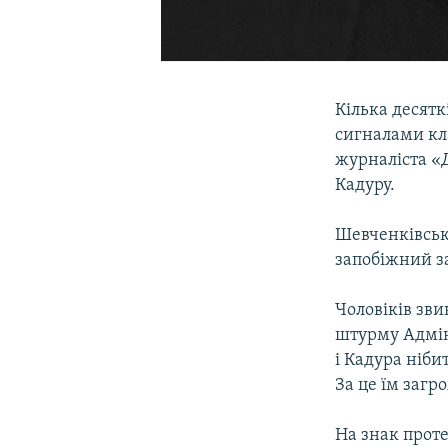
Кілька десятк
сигналами кл
журналіста «
Кадуру.
Шевченківськи
запобіжний з
Чоловіків зви
штурму Адміні
і Кадура ніби
За це їм загро
На знак проте