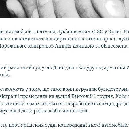
ів автомобілів стоять під Лук’янівським СІЗО у Києві. Во
аксонів вимагають від Державної пенітенціарної служ
Дорожнього контролю» Андрія Дзиндзю та бізнесмена
й районний суд узяв Дзиндзю і Кадуру під арешт на 2
ахід.
нувачують у тому, що саме вони керували бульдозером 
страції президента на вулиці Банковій 1 грудня. Крім 
то вчинили замах на життя співробітників спецпідрозді
жує від 9 до 15 років позбавлення волі.
сту проти рішення судді напередодні вночі автомобілі