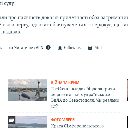
і суду.
вили про наявність доказів причетності обох затриман
У свою чергу, адвокат обвинувачених стверджує, що та
 надавав.
ь
Читати без VPN
Follow us
Print
ВІЙНА ТА КРИМ
Російська влада обіцяє закрити
морський шлях українським
БпЛА до Севастополя. Чи реально
це?
ФОТОГАЛЕРЕЇ
Краса Сімферопольського