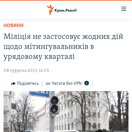
Доступність
посилання
Перейти
НОВИНИ
до
НОВИНИ
Міліція не застосовує жодних дій
основного
ВОДА.КРИМ
матеріалу
щодо мітингувальників в
ВІДЕО ТА ФОТО
Перейти
урядовому кварталі
до
ПОЛІТИКА
основної
08 грудень 2013, 16:05
БЛОГИ
навігації
Перейти
Поділитись
Читати без VPN
ПОГЛЯД
до
ІНТЕРВ'Ю
пошуку
ВСЕ ЗА ДЕНЬ
СПЕЦПРОЕКТИ
ЯК ОБІЙТИ БЛОКУВАННЯ
ДЕПОРТАЦІЯ