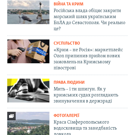
ВІЙНА ТА КРИМ
Російська влада обіцяє закрити
морський шлях українським
БпЛА до Севастополя. Чи реально
це?
СУСПІЛЬСТВО
«Крим – не Росія»: маркетплейс
Ozon припинив прийом нових
замовлень на Кримському
півострові
ПРАВА ЛЮДИНИ
Мить – і ти шпигун. Як у
кримських судах розглядають
звинувачення в держзраді
ФОТОГАЛЕРЕЇ
Краса Сімферопольського
водосховища та занедбаність
довкола