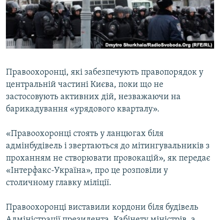
ВІДЕОУРОКИ «ELIFBE»
Русский
СВІДЧЕННЯ ОКУПАЦІЇ
Qırımtatar
УКРАЇНСЬКА ПРОБЛЕМА КРИМУ
ДОЛУЧАЙСЯ!
ІНФОГРАФІКА
Правоохоронці, які забезпечують правопорядок у
центральній частині Києва, поки що не
застосовують активних дій, незважаючи на
Усі сайти RFE/RL
барикадування «урядового кварталу».
«Правоохоронці стоять у ланцюгах біля
адмінбудівель і звертаються до мітингувальників з
проханням не створювати провокацій», як передає
«Інтерфакс-Україна», про це розповіли у
столичному главку міліції.
Правоохоронці виставили кордони біля будівель
Адміністрації президента, Кабінету міністрів, a