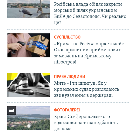
Російська влада обіцяє закрити
морський шлях українським
БпЛА до Севастополя. Чи реально
це?
СУСПІЛЬСТВО
«Крим – не Росія»: маркетплейс
Ozon припинив прийом нових
замовлень на Кримському
півострові
ПРАВА ЛЮДИНИ
Мить – і ти шпигун. Як у
кримських судах розглядають
звинувачення в держзраді
ФОТОГАЛЕРЕЇ
Краса Сімферопольського
водосховища та занедбаність
довкола