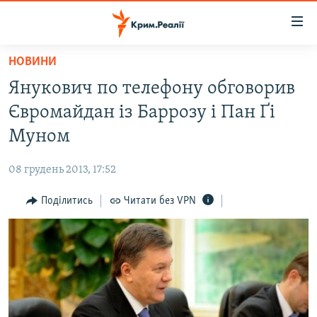
Доступність
посилання
Перейти
НОВИНИ
до
НОВИНИ
Янукович по телефону обговорив
основного
ВОДА.КРИМ
матеріалу
Євромайдан із Баррозу і Пан Ґі
ВІДЕО ТА ФОТО
Перейти
Муном
до
ПОЛІТИКА
основної
08 грудень 2013, 17:52
БЛОГИ
навігації
Перейти
Поділитись
Читати без VPN
ПОГЛЯД
до
ІНТЕРВ'Ю
пошуку
ВСЕ ЗА ДЕНЬ
СПЕЦПРОЕКТИ
ЯК ОБІЙТИ БЛОКУВАННЯ
ДЕПОРТАЦІЯ