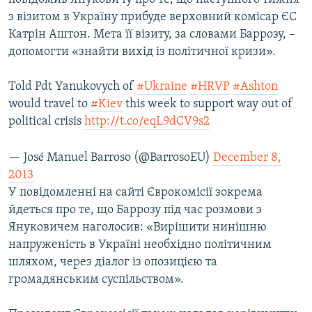
з візитом в Україну прибуде верховний комісар ЄС
Катрін Аштон. Мета її візиту, за словами Баррозу, –
допомогти «знайти вихід із політичної кризи».
Told Pdt Yanukovych of
#Ukraine
#HRVP
#Ashton
would travel to
#Kiev
this week to support way out of
political crisis
http://t.co/eqL9dCV9s2
— José Manuel Barroso (@BarrosoEU)
December 8,
2013
У повідомленні на сайті Єврокомісії зокрема
йдеться про те, що Баррозу під час розмови з
Януковичем наголосив: «Вирішити нинішню
напруженість в Україні необхідно політичним
шляхом, через діалог із опозицією та
громадянським суспільством».