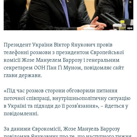
ВІДЕОУРОКИ «ELIFBE»
Русский
СВІДЧЕННЯ ОКУПАЦІЇ
Qırımtatar
УКРАЇНСЬКА ПРОБЛЕМА КРИМУ
ДОЛУЧАЙСЯ!
ІНФОГРАФІКА
Президент України Віктор Янукович провів
телефонні розмови з президентом Європейської
комісії Жозе Мануелем Баррозу і генеральним
Усі сайти RFE/RL
секретарем ООН Пан Ґі Муном, повідомляє сайт
глави держави.
«Під час розмов сторони обговорили питання
поточної співпраці, внутрішньополітичну ситуацію
в Україні та підходи до її розв’язання», – йдеться у
повідомленні.
За даними Єврокомісії, Жозе Мануель Баррозу
повідомив Януковичу про те, що наступного тижня