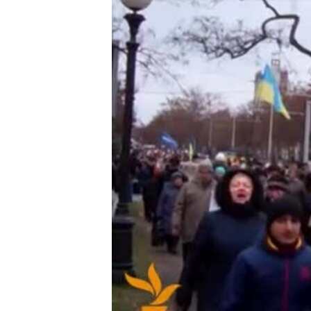
ВІДЕОУРОКИ «ELIFBE»
СВІДЧЕННЯ ОКУПАЦІЇ
УКРАЇНСЬКА ПРОБЛЕМА КРИМУ
ІНФОГРАФІКА