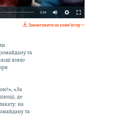
0:54
Завантажити на комп'ютер
EMBED
SHARE
ли
ромайдану та
ході взяло
пори
ою!», «За
площі, де
лакату: на
ромайдану та