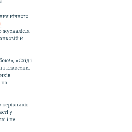
о
ання нічного
і
о журналіста
Банковій й
ою!», «Схід і
 на клаксони.
ників
 на
о керівників
сті у
ві і не