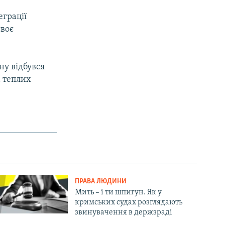
еграції
своє
ну відбувся
а теплих
ПРАВА ЛЮДИНИ
Мить – і ти шпигун. Як у
кримських судах розглядають
звинувачення в держзраді