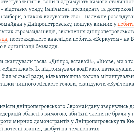
ротестувальників, вони підтримують вимоги столичног
 відставку уряду, імпічмент президенту та дострокові
 вибори, а також висувають свої – належне розслідув
омайдан у Дніпропетровську, пошуку винних у
побитт
ських євромайданівців, звільнення дніпропетровськог
уца
, постраждалого внаслідок побиття «Беркутом» на 
 в організації безладдя.
 скандували гасла «Дніпро, вставай!», «Києве, ми з тоб
, «Відставка!». Їх підтримували водії авто, натиснувши
біля міської ради, кількатисячна колона мітингуваль
ставки чинного міського голови, скандуючи «Куліченка
тивісти дніпропетровського Євромайдану звернулись д
дерацій області з вимогою, аби їхні члени не брали уча
роти мирних демонстрантів у Дніпропетровську та Киє
ї почесні звання, здобуті на чемпіонатах.