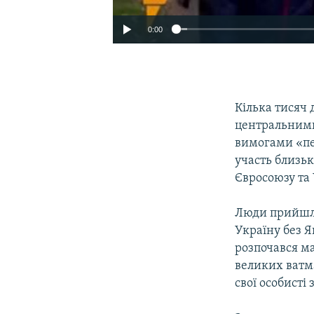
0:00
Кілька тисяч 
центральними
вимогами «пе
участь близьк
Євросоюзу та
Люди прийшли 
Україну без 
розпочався ма
великих ватм
свої особисті