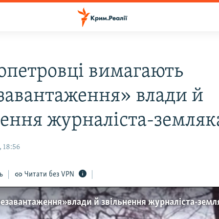
опетровці вимагають
завантаження» влади й
нення журналіста-земляк
 18:56
ь
Читати без VPN
езавантаження» влади й звільнення журналіста-земл