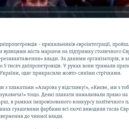
дніпропетровців – прихильників євроінтеграції, пройш
 вулицями міста маршем на підтримку столичного Єв
резавантаження» влади. За даними організаторів, в за
о 5 тисяч дніпропетровців. У руках вони тримали пра
 України, одяг прикрасили жовто-синіми стрічками.
з плакатами «Азарова у відставку!», «Києве, ми з тоб
Януковича!» тощо. Деякі плакати намалювали прямо на 
рш, в рамках імпровізованого конкурсу політичного п
анах гуашевими фарбами всі охочі виводили гасла Єв
 звернення до чинної влади.