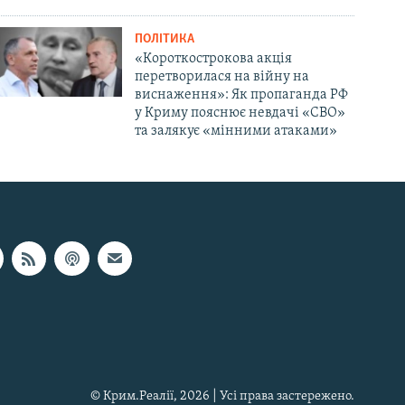
ПОЛІТИКА
«Короткострокова акція
перетворилася на війну на
виснаження»: Як пропаганда РФ
у Криму пояснює невдачі «СВО»
та залякує «мінними атаками»
© Крим.Реалії, 2026 | Усі права застережено.