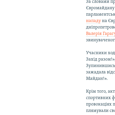
За словами п
Євромайдану –
парламентські
нападу
на Євр
дніпропетров
Валерія Гараг
звинуваченого
Учасники ходи
Захід разом!»
Зупинившись 
зажадала від
Майдан!».
Крім того, ак
спортивних фе
провокаціях п
плямували сво