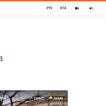
РУС
КТА
а
яка
EMBED
SHARE