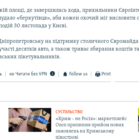
кій площі, де завершилась хода, прихильники Євроінт
удало «беркутівця», аби кожен охочий міг висловити 
подій 30 листопада у Києві.
 Дніпропетровську на підтримку столичного Євромайда
 участі десятків авто, а також триває збирання коштів т
вських пікетувальників.
ь
Читати без VPN
Follow us
Print
СУСПІЛЬСТВО
«Крим – не Росія»: маркетплейс
Ozon припинив прийом нових
замовлень на Кримському
півострові