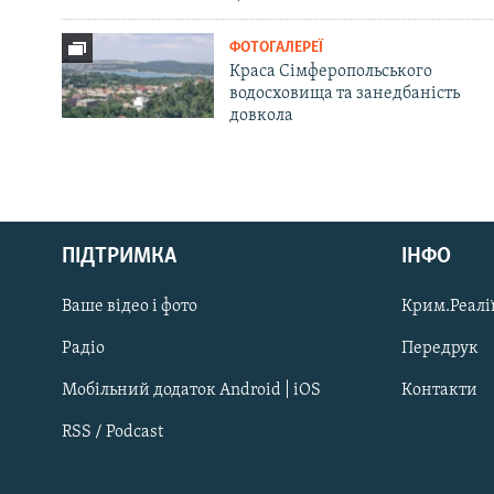
ФОТОГАЛЕРЕЇ
Краса Сімферопольського
водосховища та занедбаність
довкола
Русский
ПІДТРИМКА
ІНФО
Qırımtatar
Ваше відео і фото
Крим.Реалії
ДОЛУЧАЙСЯ!
Радіо
Передрук
Мобільний додаток Android | iOS
Контакти
RSS / Podcast
Усі сайти RFE/RL