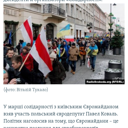
(фото: Віталій Тукало)
У марші солідарності з київським Євромайданом
взяв участь польський євродепутат Павел Коваль.
Політик наголосив на тому, що Євромайдани – це