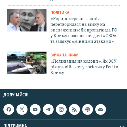
ПОЛІТИКА
«Короткострокова акція
перетворилася на війну на
виснаження»: Як пропаганда РФ
у Криму пояснює невдачі «СВО»
та залякує «мінними атаками»
ВІЙНА ТА КРИМ
«Полювання на колони». Як ЗСУ
ріжуть військову логістику Росії в
Криму
ДОЛУЧАЙСЯ!
ПІДТРИМКА