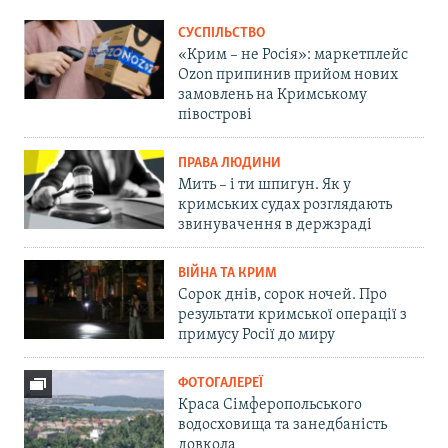
СУСПІЛЬСТВО
«Крим – не Росія»: маркетплейс
Ozon припинив прийом нових
замовлень на Кримському
півострові
ПРАВА ЛЮДИНИ
Мить – і ти шпигун. Як у
кримських судах розглядають
звинувачення в держзраді
ВІЙНА ТА КРИМ
Сорок днів, сорок ночей. Про
результати кримської операції з
примусу Росії до миру
ФОТОГАЛЕРЕЇ
Краса Сімферопольського
водосховища та занедбаність
довкола