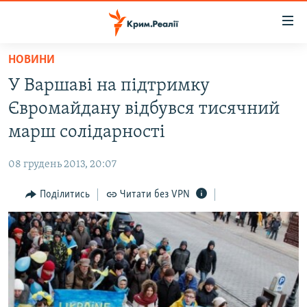
Доступність
посилання
Перейти
НОВИНИ
до
НОВИНИ
У Варшаві на підтримку
основного
ВОДА.КРИМ
матеріалу
Євромайдану відбувся тисячний
ВІДЕО ТА ФОТО
Перейти
марш солідарності
до
ПОЛІТИКА
основної
08 грудень 2013, 20:07
БЛОГИ
навігації
Перейти
Поділитись
Читати без VPN
ПОГЛЯД
до
ІНТЕРВ'Ю
пошуку
ВСЕ ЗА ДЕНЬ
СПЕЦПРОЕКТИ
ЯК ОБІЙТИ БЛОКУВАННЯ
ДЕПОРТАЦІЯ