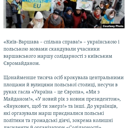
ВІДЕОУРОКИ «ELIFBE»
Русский
СВІДЧЕННЯ ОКУПАЦІЇ
Qırımtatar
УКРАЇНСЬКА ПРОБЛЕМА КРИМУ
ДОЛУЧАЙСЯ!
ІНФОГРАФІКА
«Київ-Варшава – спільна справа!» – українською і
польською мовами скандували учасники
варшавського маршу солідарності з київським
Усі сайти RFE/RL
Євромайданом.
Щонайменше тисяча осіб крокувала центральними
площами й вулицями польської столиці, несучи в
руках гасла «Україна – це Європа», «Ми з
Майданом!», «У новий рік з новим президентом»,
«Янукович, щоб ти змерз!» та інші. До українців,
які оргазували марш приєдналися польські
політики та громадські діячі, зокрема колишні
дисиденти й організатори «Солідарності».