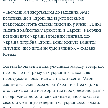
конкретне послання для євробюрократів.
«Сьогодні ми звертаємося до західних ЗМІ і
політиків. Де в Європі під європейськими
прапорами стоїть стільки людей як у Києві? Ті, які
сидять в кабінетах у Брюсселі, в Парижі, в Берліні
повинні дати Україні виразний сингнал, що
Україна потрібна Європі. Вони можуть змінити
ситуацію, щоб потім не було запізно», – сказавв
Коваль.
Жителі Варшави вітали учасників маршу, говорили
про те, що підтримують українців, а водії, які
проїжджали повз, тиснули на клаксони. Марш
закінчився біля посольства України в Польщі. Як
оголисила одна з його організаторок, демонстранти
повернулися до установи спинами, щоб показати
своє ставлення до теперішньої української влади.