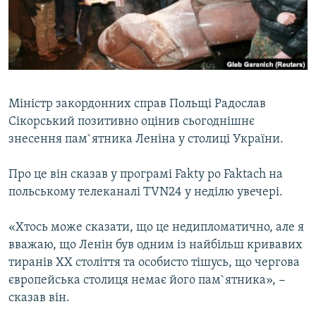
ВІДЕОУРОКИ «ELIFBE»
Русский
СВІДЧЕННЯ ОКУПАЦІЇ
Qırımtatar
УКРАЇНСЬКА ПРОБЛЕМА КРИМУ
ДОЛУЧАЙСЯ!
ІНФОГРАФІКА
Міністр закордонних справ Польщі Радослав
Сікорський позитивно оцінив сьогоднішнє
знесення пам`ятника Леніна у столиці України.
Усі сайти RFE/RL
Про це він сказав у програмі Fakty po Faktach на
польському телеканалі TVN24 у неділю увечері.
«Хтось може сказати, що це недипломатично, але я
вважаю, що Ленін був одним із найбільш кривавих
тиранів ХХ століття та особисто тішусь, що чергова
європейська столиця немає його пам`ятника», −
сказав він.