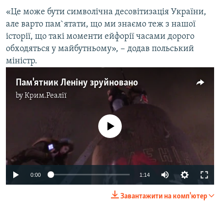
«Це може бути символічна десовітизація України,
але варто пам`ятати, що ми знаємо теж з нашої
історії, що такі моменти ейфорії часами дорого
обходяться у майбутньому», − додав польський
міністр.
Пам'ятник Леніну зруйновано
by
Крим.Реалії
No media source currently available
0:00
1:14
Завантажити на комп'ютер