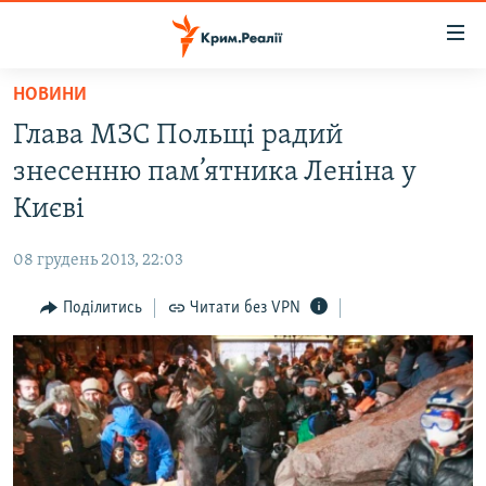
Доступність
посилання
Перейти
НОВИНИ
до
НОВИНИ
Глава МЗС Польщі радий
основного
ВОДА.КРИМ
матеріалу
знесенню пам’ятника Леніна у
ВІДЕО ТА ФОТО
Перейти
Києві
до
ПОЛІТИКА
основної
08 грудень 2013, 22:03
БЛОГИ
навігації
Перейти
Поділитись
Читати без VPN
ПОГЛЯД
до
ІНТЕРВ'Ю
пошуку
ВСЕ ЗА ДЕНЬ
СПЕЦПРОЕКТИ
ЯК ОБІЙТИ БЛОКУВАННЯ
ДЕПОРТАЦІЯ