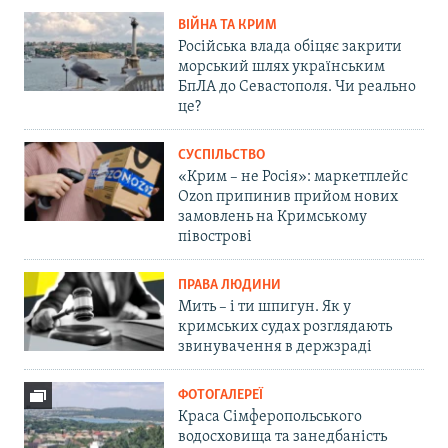
ВІЙНА ТА КРИМ
Російська влада обіцяє закрити
морський шлях українським
БпЛА до Севастополя. Чи реально
це?
СУСПІЛЬСТВО
«Крим – не Росія»: маркетплейс
Ozon припинив прийом нових
замовлень на Кримському
півострові
ПРАВА ЛЮДИНИ
Мить – і ти шпигун. Як у
кримських судах розглядають
звинувачення в держзраді
ФОТОГАЛЕРЕЇ
Краса Сімферопольського
водосховища та занедбаність