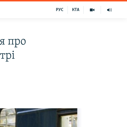
РУС
КТА
я про
трі