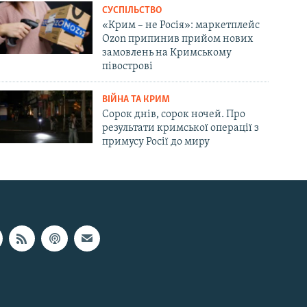
СУСПІЛЬСТВО
«Крим – не Росія»: маркетплейс
Ozon припинив прийом нових
замовлень на Кримському
півострові
ВІЙНА ТА КРИМ
Сорок днів, сорок ночей. Про
результати кримської операції з
примусу Росії до миру