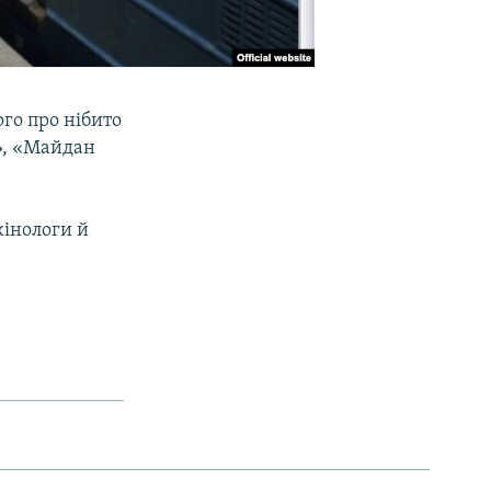
ого про нібито
», «Майдан
кінологи й