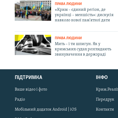
ПРАВА ЛЮДИНИ
«Крим – єдиний регіон, де
українці – меншість»: дискусія
навколо нової пам'ятної дати
ПРАВА ЛЮДИНИ
Мить – і ти шпигун. Як у
кримських судах розглядають
звинувачення в держзраді
Русский
ПІДТРИМКА
ІНФО
Qırımtatar
Ваше відео і фото
Крим.Реалії
ДОЛУЧАЙСЯ!
Радіо
Передрук
Мобільний додаток Android | iOS
Контакти