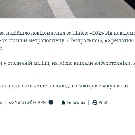
єва надійшло повідомлення за лінією «102» від невідом
ьох станцій метрополітену: «Театральної», «Хрещатик
».
 у столичній міліції, на місце виїхали вибухотехніки, 
нції працюють лише на вихід, пасажирів евакуювали.
ь
Читати без VPN
Follow us
Print