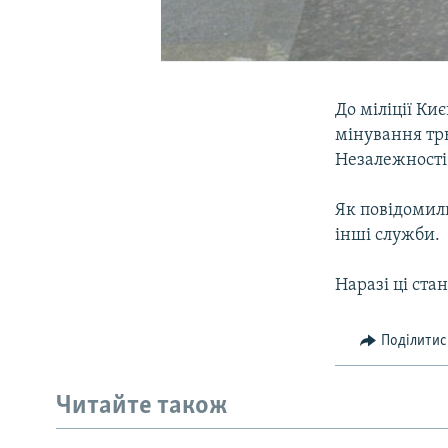
До міліції Ки
мінування тр
Незалежності
Як повідомили
інші служби.
Наразі ці ста
Поділитис
Читайте також