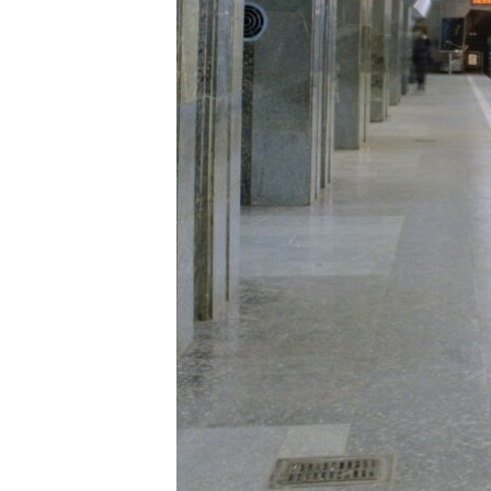
ВІДЕОУРОКИ «ELIFBE»
СВІДЧЕННЯ ОКУПАЦІЇ
УКРАЇНСЬКА ПРОБЛЕМА КРИМУ
ІНФОГРАФІКА