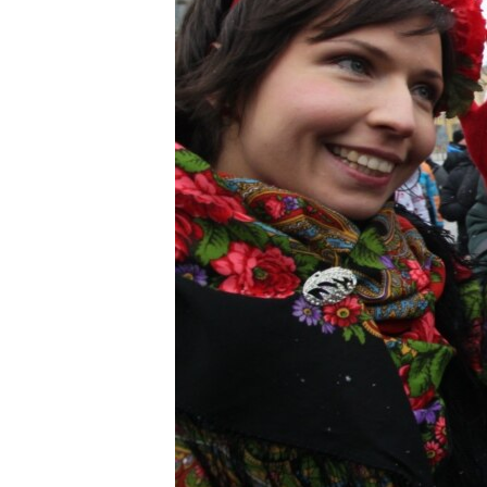
ВІДЕОУРОКИ «ELIFBE»
СВІДЧЕННЯ ОКУПАЦІЇ
УКРАЇНСЬКА ПРОБЛЕМА КРИМУ
ІНФОГРАФІКА