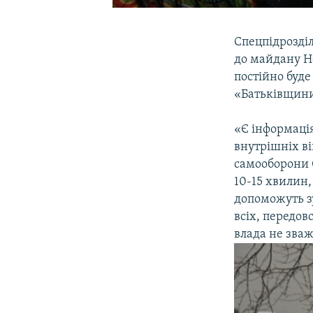
Спецпідрозділ
до майдану Н
постійно буде
«Батьківщини
«Є інформація
внутрішніх ві
самооборони 
10-15 хвилин,
допоможуть зу
всіх, передов
влада не зваж