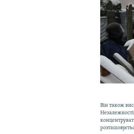
Він також ви
Незалежності
концентрувати
розташовуєть