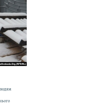
 людям
нього