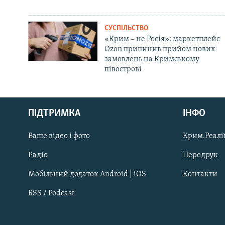
СУСПІЛЬСТВО
«Крим – не Росія»: маркетплейс
Ozon припинив прийом нових
замовлень на Кримському
півострові
Русский
ПІДТРИМКА
ІНФО
Qırımtatar
Ваше відео і фото
Крим.Реалії
ДОЛУЧАЙСЯ!
Радіо
Передрук
Мобільний додаток Android | iOS
Контакти
RSS / Podcast
Усі сайти RFE/RL