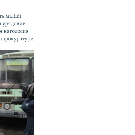
ь міліції
й урядовий
н наголосив
енпрокуратури