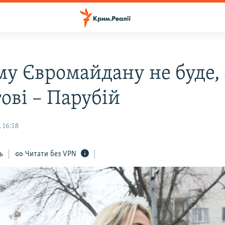
у Євромайдану не буде, 
ові – Парубій
 16:18
ь
Читати без VPN