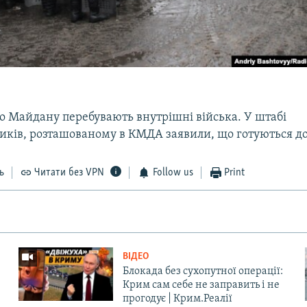
до Майдану перебувають внутрішні війська. У штабі
иків, розташованому в КМДА заявили, що готуються д
ь
Читати без VPN
Follow us
Print
ВІДЕО
Блокада без сухопутної операції:
Крим сам себе не заправить і не
прогодує | Крим.Реалії