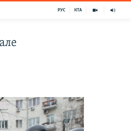
РУС
КТА
але