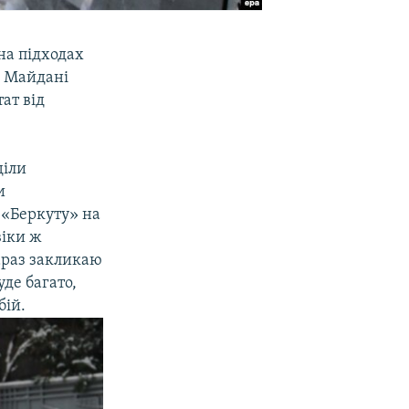
на підходах
а Майдані
ат від
діли
и
 «Беркуту» на
віки ж
араз закликаю
уде багато,
бій.