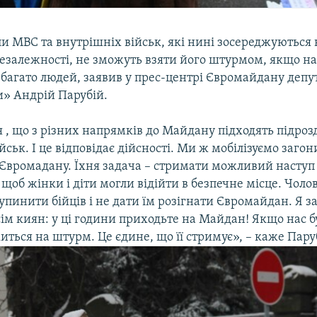
и МВС та внутрішніх військ, які нині зосереджуються 
езалежності, не зможуть взяти його штурмом, якщо н
 багато людей, заявив у прес-центрі Євромайдану депут
» Андрій Парубій.
 , що з різних напрямків до Майдану підходять підроз
йськ. І це відповідає дійсності. Ми ж мобілізуємо загон
Євромадану. Їхня задача – стримати можливий наступ
 щоб жінки і діти могли відійти в безпечне місце. Чоло
пинити бійців і не дати їм розігнати Євромайдан. Я з
сім киян: у ці години приходьте на Майдан! Якщо нас б
иться на штурм. Це єдине, що її стримує», – каже Пару