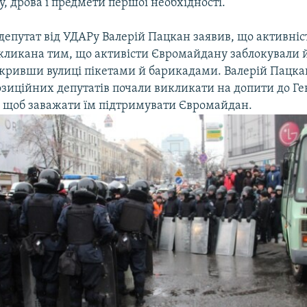
у, дрова і предмети першої необхідності.
, депутат від УДАРу Валерій Пацкан заявив, що активніст
кликана тим, що активісти Євромайдану заблокували 
екривши вулиці пікетами й барикадами. Валерій Пацка
озиційних депутатів почали викликати на допити до Г
о, щоб заважати їм підтримувати Євромайдан.