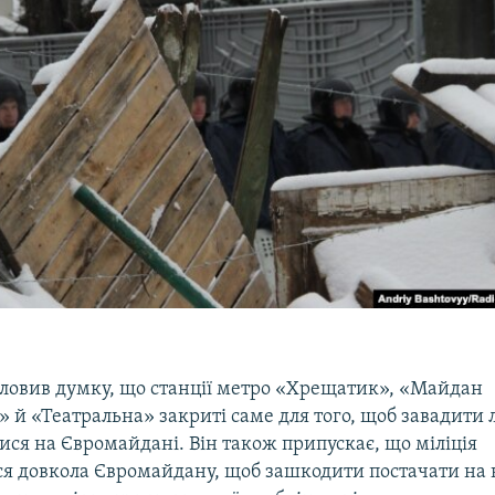
словив думку, що станції метро «Хрещатик», «Майдан
» й «Театральна» закриті саме для того, щоб завадити
ся на Євромайдані. Він також припускає, що міліція
ся довкола Євромайдану, щоб зашкодити постачати на 