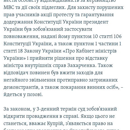
нести особисту відповідальність за керівництво
МВС та дії своїх підлеглих. Для захисту порушених
прав учасників акції протесту та гарантування
додержання Конституції України президент
України був зобов’язаний застосувати
повноваження, надані йому пунктом 10 статті 106
Конституції України, а також пунктом 1 частини 1
статті 18 Закону України «Про Кабінет міністрів
України» і прийняти рішення про відставку
міністра внутрішніх справ Захарченка. Також
відповідач повинен був вжити заходів для
негайного звільнення протиправно затриманих
демонстрантів, а також покарання винних осіб», –
йдеться у позові.
За законом, у 3-денний термін суд зобов’язаний
відкрити провадження в справі. Якщо цього не
станеться, вважає Купрій, з’являється право на