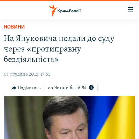
Доступність
посилання
Перейти
НОВИНИ
до
НОВИНИ
На Януковича подали до суду
основного
ВОДА.КРИМ
матеріалу
через «протиправну
ВІДЕО ТА ФОТО
Перейти
бездіяльність»
до
ПОЛІТИКА
основної
09 грудень 2013, 17:55
БЛОГИ
навігації
Перейти
Поділитись
Читати без VPN
ПОГЛЯД
до
ІНТЕРВ'Ю
пошуку
ВСЕ ЗА ДЕНЬ
СПЕЦПРОЕКТИ
ЯК ОБІЙТИ БЛОКУВАННЯ
ДЕПОРТАЦІЯ