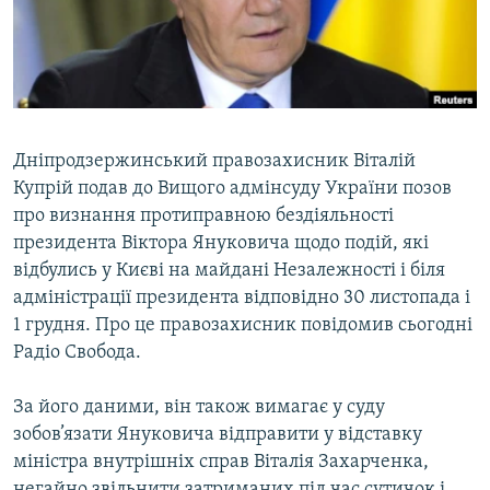
ВІДЕОУРОКИ «ELIFBE»
Русский
СВІДЧЕННЯ ОКУПАЦІЇ
Qırımtatar
УКРАЇНСЬКА ПРОБЛЕМА КРИМУ
ДОЛУЧАЙСЯ!
ІНФОГРАФІКА
Дніпродзержинський правозахисник Віталій
Купрій подав до Вищого адмінсуду України позов
про визнання протиправною бездіяльності
Усі сайти RFE/RL
президента Віктора Януковича щодо подій, які
відбулись у Києві на майдані Незалежності і біля
адміністрації президента відповідно 30 листопада і
1 грудня. Про це правозахисник повідомив сьогодні
Радіо Свобода.
За його даними, він також вимагає у суду
зобов’язати Януковича відправити у відставку
міністра внутрішніх справ Віталія Захарченка,
негайно звільнити затриманих під час сутичок і