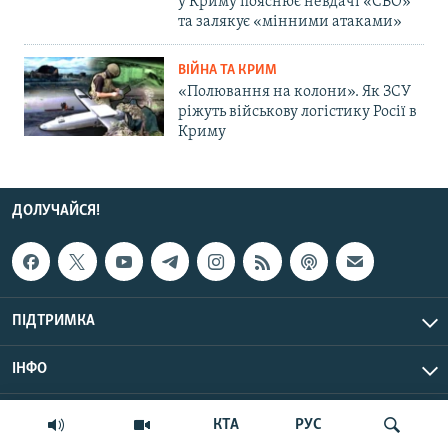
у Криму пояснює невдачі «СВО»
та залякує «мінними атаками»
ВІЙНА ТА КРИМ
«Полювання на колони». Як ЗСУ
ріжуть військову логістику Росії в
Криму
ДОЛУЧАЙСЯ!
ПІДТРИМКА
ІНФО
© Крим.Реалії, 2026 | Усі права застережено.
КТА
РУС