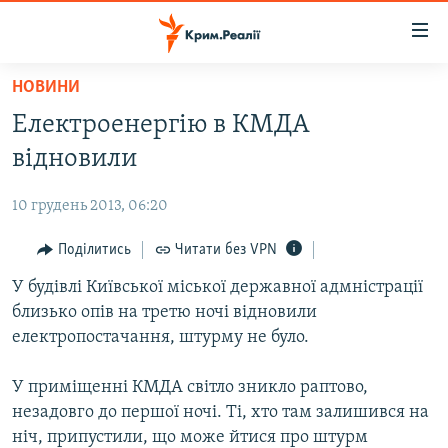
Доступність
посилання
Перейти
НОВИНИ
до
НОВИНИ
Електроенергію в КМДА
основного
ВОДА.КРИМ
матеріалу
відновили
ВІДЕО ТА ФОТО
Перейти
до
10 грудень 2013, 06:20
ПОЛІТИКА
основної
БЛОГИ
Поділитись
Читати без VPN
навігації
Перейти
ПОГЛЯД
У будівлі Київської міської державної адмністрації
до
близько опів на третю ночі відновили
ІНТЕРВ'Ю
пошуку
електропостачання, штурму не було.
ВСЕ ЗА ДЕНЬ
У приміщенні КМДА світло зникло раптово,
СПЕЦПРОЕКТИ
незадовго до першої ночі. Ті, хто там залишився на
ЯК ОБІЙТИ БЛОКУВАННЯ
ДЕПОРТАЦІЯ
ніч, припустили, що може йтися про штурм