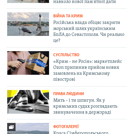
навколо нової пам'ятної дати
ВІЙНА ТА КРИМ
Російська влада обіцяє закрити
морський шлях українським
БпЛА до Севастополя. Чи реально
це?
СУСПІЛЬСТВО
«Крим – не Росія»: маркетплейс
Ozon припинив прийом нових
замовлень на Кримському
півострові
ПРАВА ЛЮДИНИ
Мить – і ти шпигун. Як у
кримських судах розглядають
звинувачення в держзраді
ФОТОГАЛЕРЕЇ
Краса Сімферопольського