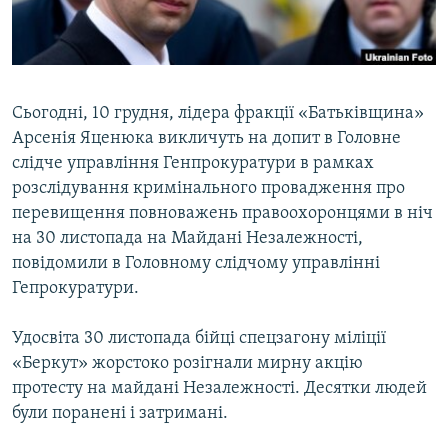
ВІДЕОУРОКИ «ELIFBE»
Русский
СВІДЧЕННЯ ОКУПАЦІЇ
Qırımtatar
УКРАЇНСЬКА ПРОБЛЕМА КРИМУ
Сьогодні, 10 грудня, лідера фракції «Батьківщина»
ДОЛУЧАЙСЯ!
ІНФОГРАФІКА
Арсенія Яценюка викличуть на допит в Головне
слідче управління Генпрокуратури в рамках
розслідування кримінального провадження про
перевищення повноважень правоохоронцями в ніч
Усі сайти RFE/RL
на 30 листопада на Майдані Незалежності,
повідомили в Головному слідчому управлінні
Гепрокуратури.
Удосвіта 30 листопада бійці спецзагону міліції
«Беркут» жорстоко розігнали мирну акцію
протесту на майдані Незалежності. Десятки людей
були поранені і затримані.