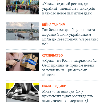
«Крим – єдиний регіон, де
українці – меншість»: дискусія
навколо нової пам'ятної дати
ВІЙНА ТА КРИМ
Російська влада обіцяє закрити
морський шлях українським
БпЛА до Севастополя. Чи реально
це?
СУСПІЛЬСТВО
«Крим – не Росія»: маркетплейс
Ozon припинив прийом нових
замовлень на Кримському
півострові
ПРАВА ЛЮДИНИ
Мить – і ти шпигун. Як у
кримських судах розглядають
звинувачення в держзраді