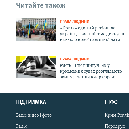
Читайте також
ПРАВА ЛЮДИНИ
«Крим – єдиний регіон, де
українці – меншість»: дискусія
навколо нової пам'ятної дати
ПРАВА ЛЮДИНИ
Мить – і ти шпигун. Як у
кримських судах розглядають
звинувачення в держзраді
Русский
Qırımtatar
ПІДТРИМКА
ІНФО
Ваше відео і фото
Крим.Реалії
ДОЛУЧАЙСЯ!
Радіо
Передрук