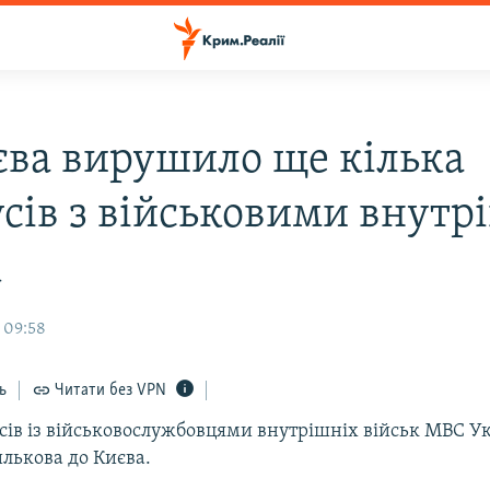
єва вирушило ще кілька
усів з військовими внутр
к
 09:58
ь
Читати без VPN
усів із військовослужбовцями внутрішніх військ МВС У
илькова до Києва.