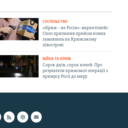
СУСПІЛЬСТВО
«Крим – не Росія»: маркетплейс
Ozon припинив прийом нових
замовлень на Кримському
півострові
ВІЙНА ТА КРИМ
Сорок днів, сорок ночей. Про
результати кримської операції з
примусу Росії до миру