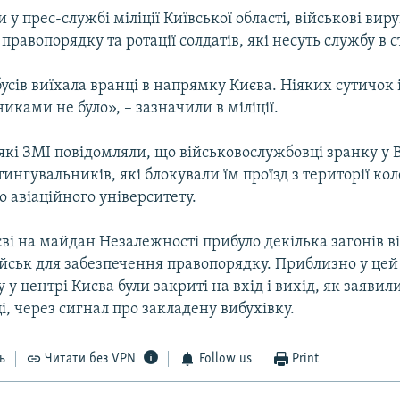
 у прес-службі міліції Київської області, військові ви
правопорядку та ротації солдатів, які несуть службу в с
усів виїхала вранці в напрямку Києва. Ніяких сутичок 
иками не було», – зазначили в міліції.
кі ЗМІ повідомляли, що військовослужбовці зранку у 
тингувальників, які блокували їм проїзд з території ко
 авіаційного університету.
єві на майдан Незалежності прибуло декілька загонів 
йськ для забезпечення правопорядку. Приблизно у цей 
 у центрі Києва були закриті на вхід і вихід, як заявил
, через сигнал про закладену вибухівку.
ь
Читати без VPN
Follow us
Print