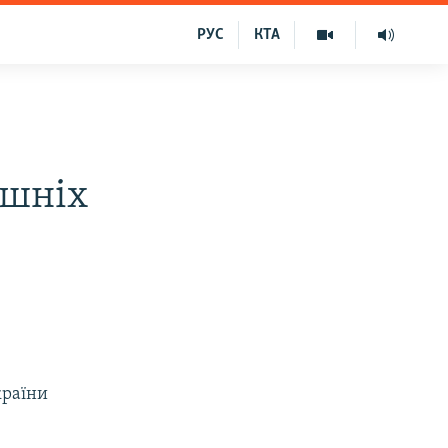
РУС
КТА
ішніх
країни