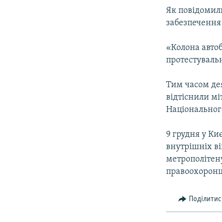
ВІДЕОУРОКИ «ELIFBE»
Як повідомили
СВІДЧЕННЯ ОКУПАЦІЇ
забезпечення 
УКРАЇНСЬКА ПРОБЛЕМА КРИМУ
«Колона автоб
ІНФОГРАФІКА
протестувальн
Тим часом дея
відтіснили мі
Національного
9 грудня у Ки
внутрішніх ві
метрополітену
правоохоронці
Поділитис