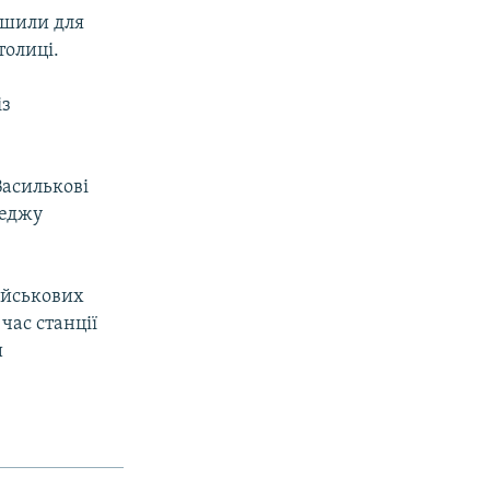
рушили для
толиці.
із
Василькові
леджу
військових
час станції
и