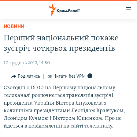
Доступність
посилання
Перейти
НОВИНИ
до
НОВИНИ
Перший національний покаже
основного
ВОДА.КРИМ
матеріалу
зустріч чотирьох президентів
ВІДЕО ТА ФОТО
Перейти
до
10 грудень 2013, 14:50
ПОЛІТИКА
основної
БЛОГИ
Поділитись
Читати без VPN
навігації
Перейти
ПОГЛЯД
Сьогодні о 15:00 на Першому національному
до
телеканалі розпочнеться трансляція зустрічі
ІНТЕРВ'Ю
пошуку
президента України Віктора Януковича з
ВСЕ ЗА ДЕНЬ
колишніми президентами Леонідом Кравчуком,
Леонідом Кучмою і Віктором Ющенком. Про це
СПЕЦПРОЕКТИ
йдеться в повідомленні на сайті телеканалу.
ЯК ОБІЙТИ БЛОКУВАННЯ
ДЕПОРТАЦІЯ