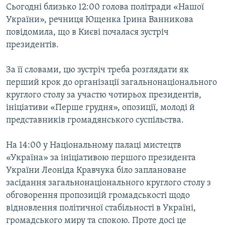
Сьогодні близько 12:00 голова політради «Нашої
ВІДЕОУРОКИ «ELIFBE»
Русский
України», речниця Ющенка Ірина Ванникова
СВІДЧЕННЯ ОКУПАЦІЇ
повідомила, що в Києві почалася зустріч
Qırımtatar
президентів.
УКРАЇНСЬКА ПРОБЛЕМА КРИМУ
ДОЛУЧАЙСЯ!
ІНФОГРАФІКА
За її словами, цю зустріч треба розглядати як
перший крок до організації загальнонаціонального
круглого столу за участю чотирьох президентів,
ініціативи «Перше грудня», опозиції, молоді й
Усі сайти RFE/RL
представників громадянського суспільства.
На 14:00 у Національному палаці мистецтв
«Україна» за ініціативою першого президента
України Леоніда Кравчука біло заплановане
засідання загальнонаціонального круглого столу з
обговорення пропозицій громадськості щодо
відновлення політичної стабільності в Україні,
громадського миру та спокою. Проте досі це