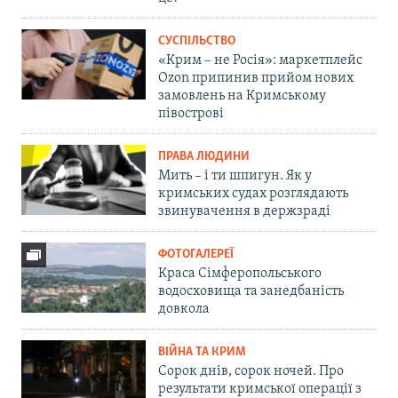
СУСПІЛЬСТВО
«Крим – не Росія»: маркетплейс
Ozon припинив прийом нових
замовлень на Кримському
півострові
ПРАВА ЛЮДИНИ
Мить – і ти шпигун. Як у
кримських судах розглядають
звинувачення в держзраді
ФОТОГАЛЕРЕЇ
Краса Сімферопольського
водосховища та занедбаність
довкола
ВІЙНА ТА КРИМ
Сорок днів, сорок ночей. Про
результати кримської операції з