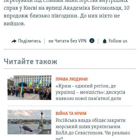
перебували під стінами Міністерства внутрішніх
справ у Києві на вулиці Академіка Богомольця, 10
впродовж близько півгодини. До них ніхто не
вийшов.
Поділитись
Читати без VPN
Follow us
Читайте також
ПРАВА ЛЮДИНИ
«Крим – єдиний регіон, де
українці – меншість»: дискусія
навколо нової пам'ятної дати
ВІЙНА ТА КРИМ
Російська влада обіцяє закрити
морський шлях українським
БпЛА до Севастополя. Чи реально
це?