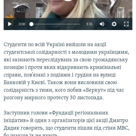
ВІДЕОУРОКИ «ELIFBE»
Русский
СВІДЧЕННЯ ОКУПАЦІЇ
Qırımtatar
0:00
3:31
УКРАЇНСЬКА ПРОБЛЕМА КРИМУ
ДОЛУЧАЙСЯ!
ІНФОГРАФІКА
Студенти по всій Україні вийшли на акції
студентської солідарності з молодими українцями,
які зазнають переслідувань за свою громадянську
Усі сайти RFE/RL
позицію і проти яких відкривають кримінальні
справи, пов’язані з подіями 1 грудня на вулиці
Банковій у Києві. Також вони висловили свою
солідарність з тими, кого побив «Беркут» під час
розгону мирного протесту 30 листопада.
Заступник голови «Фундації регіональних
ініціатив» й один з організаторів цієї акції Дмитро
Дядик говорить, що студенти пішли під стіни МВС,
бо інакше їх не чують.