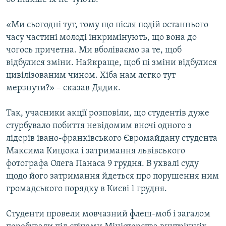
«Ми сьогодні тут, тому що після подій останнього
часу частині молоді інкримінують, що вона до
чогось причетна. Ми вболіваємо за те, щоб
відбулися зміни. Найкраще, щоб ці зміни відбулися
цивілізованим чином. Хіба нам легко тут
мерзнути?» – сказав Дядик.
Так, учасники акції розповіли, що студентів дуже
стурбувало побиття невідомим вночі одного з
лідерів івано-франківського Євромайдану студента
Максима Кицюка і затримання львівського
фотографа Олега Панаса 9 грудня. В ухвалі суду
щодо його затримання йдеться про порушення ним
громадського порядку в Києві 1 грудня.
Студенти провели мовчазний флеш-моб і загалом