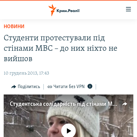
Доступність
посилання
Перейти
НОВИНИ
до
НОВИНИ
Студенти протестували під
основного
ВОДА.КРИМ
матеріалу
стінами МВС – до них ніхто не
ВІДЕО ТА ФОТО
Перейти
вийшов
до
ПОЛІТИКА
основної
10 грудень 2013, 17:43
БЛОГИ
навігації
Перейти
Поділитись
Читати без VPN
ПОГЛЯД
до
ІНТЕРВ'Ю
пошуку
Студентська солідарність під стінами МВС
ВСЕ ЗА ДЕНЬ
СПЕЦПРОЕКТИ
No media source currently available
ЯК ОБІЙТИ БЛОКУВАННЯ
ДЕПОРТАЦІЯ