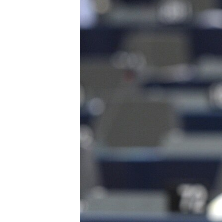
ВІДЕОУРОКИ «ELIFBE»
СВІДЧЕННЯ ОКУПАЦІЇ
УКРАЇНСЬКА ПРОБЛЕМА КРИМУ
ІНФОГРАФІКА