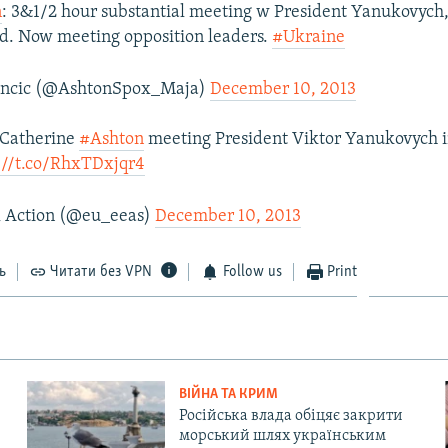
n
: 3&1/2 hour substantial meeting w President Yanukovych, 
ed. Now meeting opposition leaders.
#Ukraine
ancic (@AshtonSpox_Maja)
December 10, 2013
Catherine
#Ashton
meeting President Viktor Yanukovych 
://t.co/RhxTDxjqr4
 Action (@eu_eeas)
December 10, 2013
ь
Читати без VPN
Follow us
Print
ВІЙНА ТА КРИМ
Російська влада обіцяє закрити
морський шлях українським