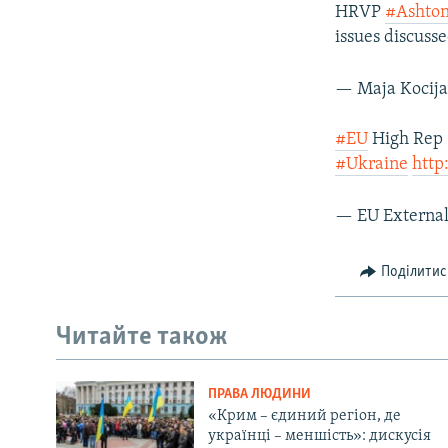
HRVP
#Ashto
issues discuss
— Maja Kocij
#EU
High Rep 
#Ukraine
http
— EU External
Поділитис
Читайте також
ПРАВА ЛЮДИНИ
«Крим – єдиний регіон, де
українці – меншість»: дискусія