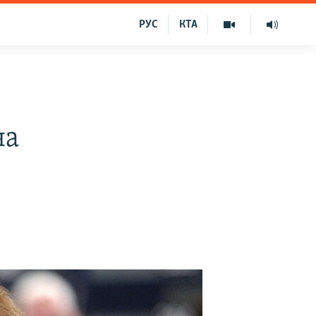
РУС
КТА
на