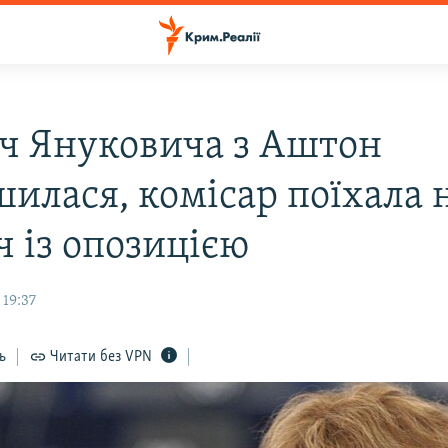
іч Януковича з Аштон
шилася, комісар поїхала 
ч із опозицією
 19:37
ь
Читати без VPN