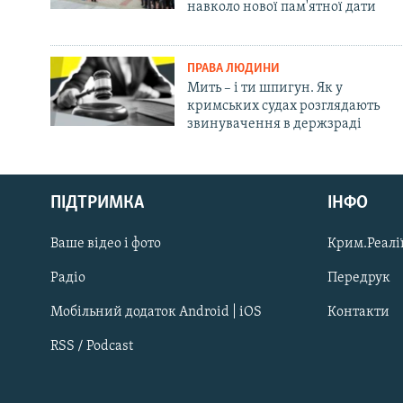
навколо нової пам'ятної дати
ПРАВА ЛЮДИНИ
Мить – і ти шпигун. Як у
кримських судах розглядають
звинувачення в держзраді
Русский
ПІДТРИМКА
ІНФО
Qırımtatar
Ваше відео і фото
Крим.Реалії
ДОЛУЧАЙСЯ!
Радіо
Передрук
Мобільний додаток Android | iOS
Контакти
RSS / Podcast
Усі сайти RFE/RL