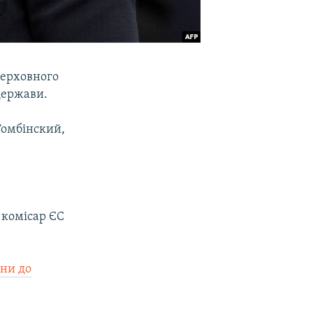
верховного
держави.
 Томбінский,
 комісар ЄС
їни до