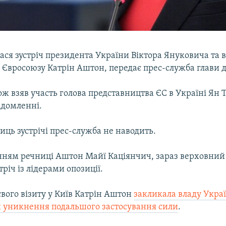
лася зустріч президента України Віктора Януковича та 
 Євросоюзу Катрін Аштон, передає прес-служба глави 
кож взяв участь голова представництва ЄС в Україні Ян
ідомленні.
ць зустрічі прес-служба не наводить.
нням речниці Аштон Майї Каціянчич, зараз верховний
тріч із лідерами опозиції.
вого візиту у Київ Катрін Аштон
закликала владу Укра
й уникнення подальшого застосування сили
.