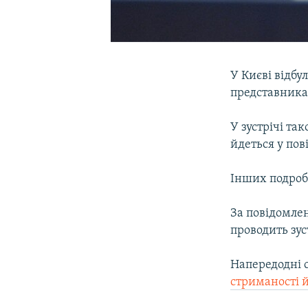
У Києві відбу
представника
У зустрічі та
йдеться у пов
Інших подроби
За повідомле
проводить зус
Напередодні с
стриманості 