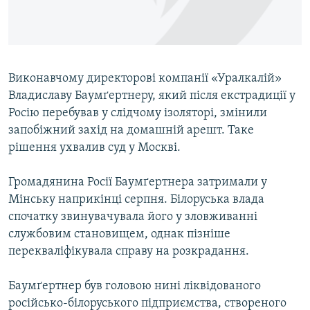
ВІДЕОУРОКИ «ELIFBE»
Русский
СВІДЧЕННЯ ОКУПАЦІЇ
Qırımtatar
УКРАЇНСЬКА ПРОБЛЕМА КРИМУ
Виконавчому директорові компанії «Уралкалій»
ДОЛУЧАЙСЯ!
ІНФОГРАФІКА
Владиславу Баумґертнеру, який після екстрадиції у
Росію перебував у слідчому ізоляторі, змінили
запобіжний захід на домашній арешт. Таке
рішення ухвалив суд у Москві.
Усі сайти RFE/RL
Громадянина Росії Баумґертнера затримали у
Мінську наприкінці серпня. Білоруська влада
спочатку звинувачувала його у зловживанні
службовим становищем, однак пізніше
перекваліфікувала справу на розкрадання.
Баумґертнер був головою нині ліквідованого
російсько-білоруського підприємства, створеного