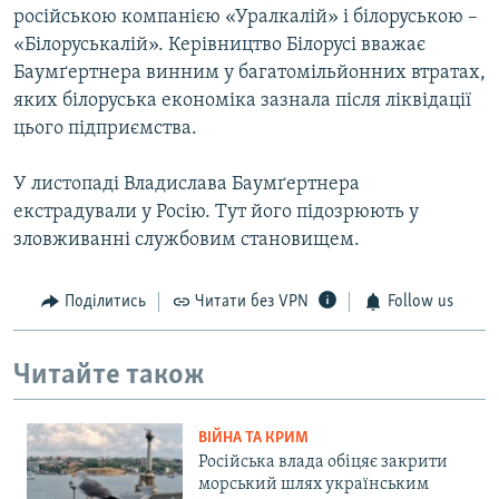
російською компанією «Уралкалій» і білоруською –
«Білоруськалій». Керівництво Білорусі вважає
Баумґертнера винним у багатомільйонних втратах,
яких білоруська економіка зазнала після ліквідації
цього підприємства.
У листопаді Владислава Баумґертнера
екстрадували у Росію. Тут його підозрюють у
зловживанні службовим становищем.
Поділитись
Читати без VPN
Follow us
Читайте також
ВІЙНА ТА КРИМ
Російська влада обіцяє закрити
морський шлях українським