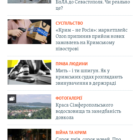
БпЛА до Севастополя. Чи реально
це?
СУСПІЛЬСТВО
«Крим – не Росія»: маркетплейс
Ozon припинив прийом нових
замовлень на Кримському
півострові
ПРАВА ЛЮДИНИ
Мить – і ти шпигун. Як у
кримських судах розглядають
звинувачення в держзраді
ФОТОГАЛЕРЕЇ
Краса Сімферопольського
водосховища та занедбаність
довкола
ВІЙНА ТА КРИМ
Сорок днів, сорок ночей. Про