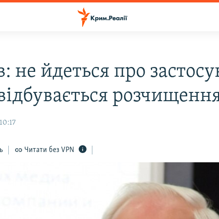
в: не йдеться про застос
 відбувається розчищення
10:17
ь
Читати без VPN