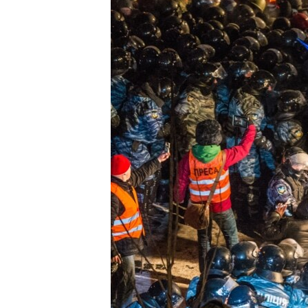
ВІДЕОУРОКИ «ELIFBE»
СВІДЧЕННЯ ОКУПАЦІЇ
УКРАЇНСЬКА ПРОБЛЕМА КРИМУ
ІНФОГРАФІКА