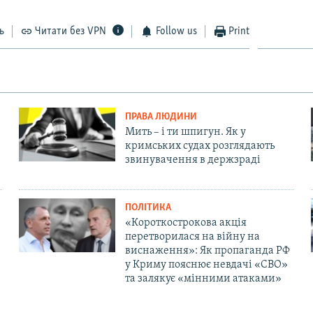
ь
Читати без VPN
Follow us
Print
ПРАВА ЛЮДИНИ
Мить – і ти шпигун. Як у
кримських судах розглядають
звинувачення в держзраді
ПОЛІТИКА
«Короткострокова акція
перетворилася на війну на
виснаження»: Як пропаганда РФ
у Криму пояснює невдачі «СВО»
та залякує «мінними атаками»