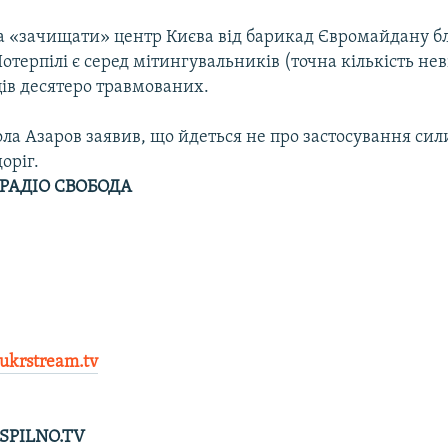
ла «зачищати» центр Києва від барикад Євромайдану б
Потерпілі є серед мітингувальників (точна кількість нев
ів десятеро травмованих.
а Азаров заявив, що йдеться не про застосування сили
оріг.
РАДІО СВОБОДА
ukrstream.tv
SPILNO.TV