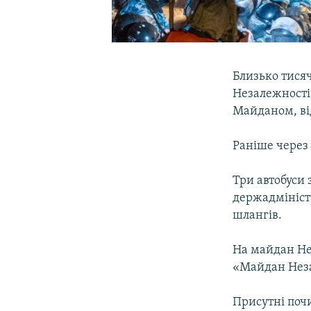
Близько тисяч
Незалежності
Майданом, від
Раніше через 
Три автобуси 
держадміністр
шлангів.
На майдан Не
«Майдан Неза
Присутні поч