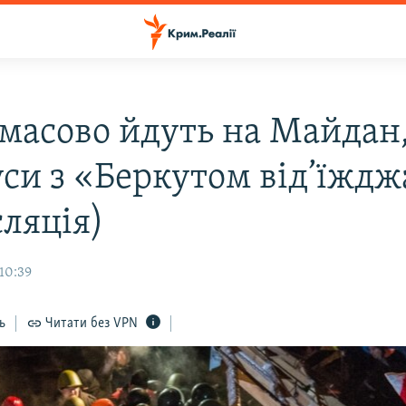
масово йдуть на Майдан
уси з «Беркутом від’їжд
сляція)
 10:39
ь
Читати без VPN