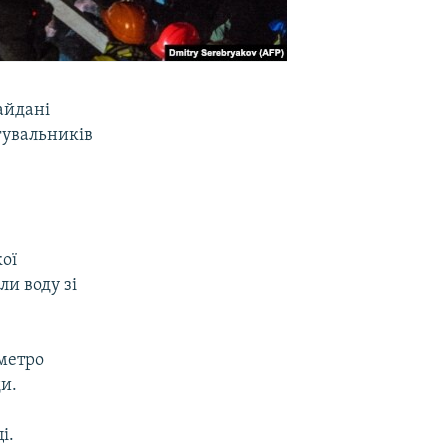
айдані
гувальників
кої
ли воду зі
 метро
и.
і.