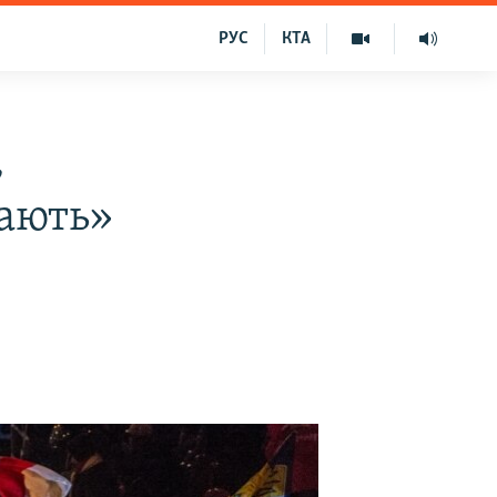
РУС
КТА
,
жають»