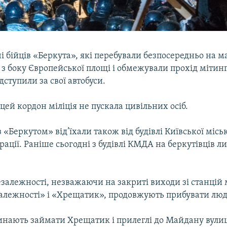
і бійців «Беркута», які перебували безпосередньо на м
 з боку Європейської площі і обмежували прохід мітин
ступили за свої автобуси.
цей кордон міліція не пускала цивільних осіб.
з «Беркутом» від’їхали також від будівлі Київської місь
ації. Раніше сьогодні з будівлі КМДА на беркутівців ли
залежності, незважаючи на закриті виходи зі станцій
лежності» і «Хрещатик», продовжують прибувати люд
инають займати Хрещатик і прилеглі до Майдану вулиц