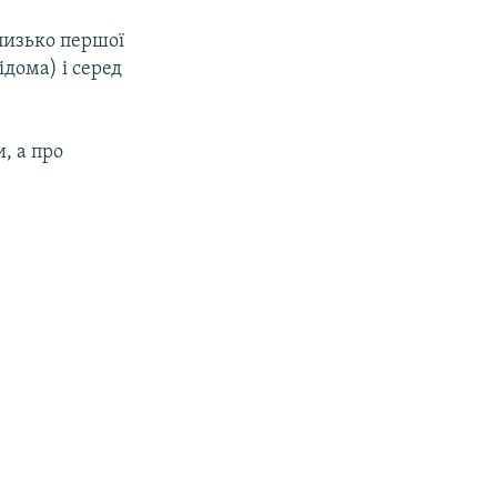
лизько першої
ідома) і серед
, а про