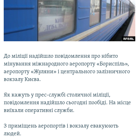
ВІДЕОУРОКИ «ELIFBE»
Русский
СВІДЧЕННЯ ОКУПАЦІЇ
Qırımtatar
УКРАЇНСЬКА ПРОБЛЕМА КРИМУ
ДОЛУЧАЙСЯ!
ІНФОГРАФІКА
До міліції надійшло повідомлення про нібито
мінування міжнародного аеропорту «Бориспіль»,
Усі сайти RFE/RL
аеропорту «Жуляни» і центрального залізничного
вокзалу Києва.
Як кажуть у прес-службі столичної міліції,
повідомлення надійшло сьогодні пообіді. На місце
виїхали оперативні служби.
З приміщень аеропортів і вокзалу евакуюють
людей.