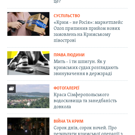
це?
СУСПІЛЬСТВО
«Крим – не Росія»: маркетплейс
Ozon припинив прийом нових
замовлень на Кримському
півострові
ПРАВА ЛЮДИНИ
Мить – і ти шпигун. Як у
кримських судах розглядають
звинувачення в держзраді
ФОТОГАЛЕРЕЇ
Краса Сімферопольського
водосховища та занедбаність
довкола
ВІЙНА ТА КРИМ
Сорок днів, сорок ночей. Про
результати кримської операції з