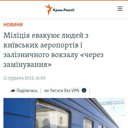
Доступність
посилання
Перейти
НОВИНИ
до
НОВИНИ
Міліція евакуює людей з
основного
ВОДА.КРИМ
матеріалу
київських аеропортів і
ВІДЕО ТА ФОТО
Перейти
залізничного вокзалу «через
до
ПОЛІТИКА
замінування»
основної
БЛОГИ
навігації
11 грудень 2013, 16:05
Перейти
ПОГЛЯД
до
Поділитись
Читати без VPN
ІНТЕРВ'Ю
пошуку
ВСЕ ЗА ДЕНЬ
СПЕЦПРОЕКТИ
ЯК ОБІЙТИ БЛОКУВАННЯ
ДЕПОРТАЦІЯ