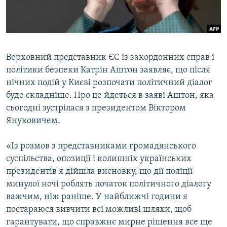
ВІДЕОУРОКИ «ELIFBE»
Русский
СВІДЧЕННЯ ОКУПАЦІЇ
Qırımtatar
УКРАЇНСЬКА ПРОБЛЕМА КРИМУ
Верховний представник ЄС із закордонних справ і
ДОЛУЧАЙСЯ!
ІНФОГРАФІКА
політики безпеки Катрін Аштон заявляє, що після
нічних подій у Києві розпочати політичний діалог
буде складніше. Про це йдеться в заяві Аштон, яка
сьогодні зустрілася з президентом Віктором
Усі сайти RFE/RL
Януковичем.
«Із розмов з представниками громадянського
суспільства, опозиції і колишніх українських
президентів я дійшла висновку, що дії поліції
минулої ночі роблять початок політичного діалогу
важчим, ніж раніше. У найближчі години я
постараюся вивчити всі можливі шляхи, щоб
гарантувати, що справжнє мирне рішення все ще