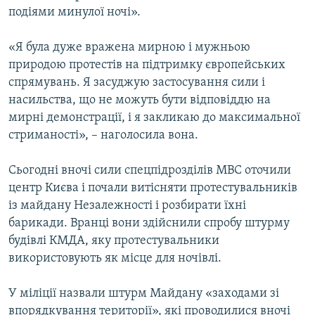
подіями минулої ночі».
«Я була дуже вражена мирною і мужньою
природою протестів на підтримку європейських
спрямувань. Я засуджую застосування сили і
насильства, що не можуть бути відповіддю на
мирні демонстрації, і я закликаю до максимальної
стриманості», – наголосила вона.
Сьогодні вночі сили спецпідрозділів МВС оточили
центр Києва і почали витісняти протестувальників
із майдану Незалежності і розбирати їхні
барикади. Вранці вони здійснили спробу штурму
будівлі КМДА, яку протестувальники
використовують як місце для ночівлі.
У міліції назвали штурм Майдану «заходами зі
впорядкування території», які проводилися вночі