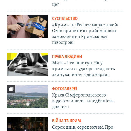
це?
СУСПІЛЬСТВО
«Крим – не Росія»: маркетплейс
Ozon припинив прийом нових
замовлень на Кримському
півострові
ПРАВА ЛЮДИНИ
Мить – і ти шпигун. Як у
кримських судах розглядають
звинувачення в держзраді
ФОТОГАЛЕРЕЇ
Краса Сімферопольського
водосховища та занедбаність
довкола
ВІЙНА ТА КРИМ
Сорок днів, сорок ночей. Про