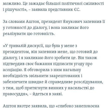
можливо. Це зажадає більшої політичної сміливості
і рішучості», – заявила представник ЄС.
За словами Аштон, президент Янукович запевнив її
у готовності до діалогу, і вона закликає його
реалізувати цю готовність.
«У тривалій дискусії, що була у мене з
президентом, він запевнив мене, що готовий до
діалогу, і я закликаю його зробити це. Він також
підтвердив своє бажання підписати угоду про
асоціацію. Я обговорила з ним нагальну
необхідність звільнити заарештованих і
забезпечити швидке й справедливе розслідування,
з тим, щоб притягнути винних у насильстві до
правосуддя», – йдеться в заяві.
Аштон вкотре заявила, що «глибоко занепокоєна