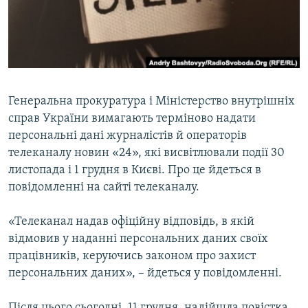
ВІДЕОУРОКИ «ELIFBE»
Русский
СВІДЧЕННЯ ОКУПАЦІЇ
Qırımtatar
УКРАЇНСЬКА ПРОБЛЕМА КРИМУ
ДОЛУЧАЙСЯ!
ІНФОГРАФІКА
Генеральна прокуратура і Міністерство внутрішніх
справ України вимагають терміново надати
персональні дані журналістів й операторів
Усі сайти RFE/RL
телеканалу новин «24», які висвітлювали події 30
листопада і 1 грудня в Києві. Про це йдеться в
повідомленні на сайті телеканалу.
«Телеканал надав офіційну відповідь, в якій
відмовив у наданні персональних даних своїх
працівників, керуючись законом про захист
персональних даних», – йдеться у повідомленні.
Після цього сьогодні, 11 грудня, надійшла повістка