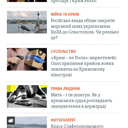
прогодує | Крим.Реалії
ВІЙНА ТА КРИМ
Російська влада обіцяє закрити
морський шлях українським
БпЛА до Севастополя. Чи реально
це?
СУСПІЛЬСТВО
«Крим – не Росія»: маркетплейс
Ozon припинив прийом нових
замовлень на Кримському
півострові
ПРАВА ЛЮДИНИ
Мить – і ти шпигун. Як у
кримських судах розглядають
звинувачення в держзраді
ФОТОГАЛЕРЕЇ
Краса Сімферопольського