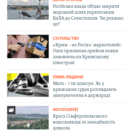
ВІЙНА ТА КРИМ
Російська влада обіцяє закрити
морський шлях українським
БпЛА до Севастополя. Чи реально
це?
СУСПІЛЬСТВО
«Крим – не Росія»: маркетплейс
Ozon припинив прийом нових
замовлень на Кримському
півострові
ПРАВА ЛЮДИНИ
Мить – і ти шпигун. Як у
кримських судах розглядають
звинувачення в держзраді
ФОТОГАЛЕРЕЇ
Краса Сімферопольського
водосховища та занедбаність
довкола