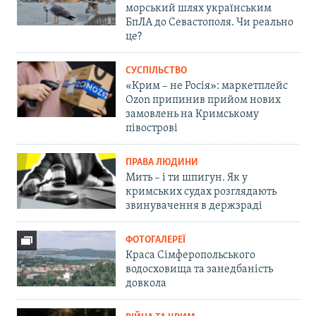
морський шлях українським
БпЛА до Севастополя. Чи реально
це?
СУСПІЛЬСТВО
«Крим – не Росія»: маркетплейс
Ozon припинив прийом нових
замовлень на Кримському
півострові
ПРАВА ЛЮДИНИ
Мить – і ти шпигун. Як у
кримських судах розглядають
звинувачення в держзраді
ФОТОГАЛЕРЕЇ
Краса Сімферопольського
водосховища та занедбаність
довкола