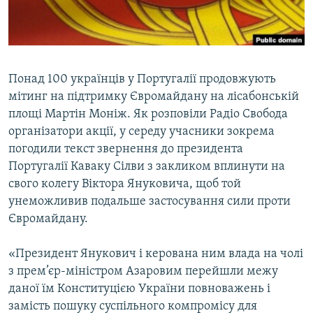
ВІДЕОУРОКИ «ELIFBE»
Русский
СВІДЧЕННЯ ОКУПАЦІЇ
Qırımtatar
УКРАЇНСЬКА ПРОБЛЕМА КРИМУ
Понад 100 українців у Португалії продовжують
ДОЛУЧАЙСЯ!
ІНФОГРАФІКА
мітинг на підтримку Євромайдану на лісабонській
площі Мартін Моніж. Як розповіли Радіо Свобода
організатори акції, у середу учасники зокрема
погодили текст звернення до президента
Усі сайти RFE/RL
Португалії Каваку Сілви з закликом вплинути на
свого колегу Віктора Януковича, щоб той
унеможливив подальше застосування сили проти
Євромайдану.
«Президент Янукович і керована ним влада на чолі
з прем’єр-міністром Азаровим перейшли межу
даної їм Конституцією України повноважень і
замість пошуку суспільного компромісу для