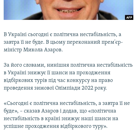
ВІДЕОУРОКИ «ELIFBE»
Русский
СВІДЧЕННЯ ОКУПАЦІЇ
Qırımtatar
УКРАЇНСЬКА ПРОБЛЕМА КРИМУ
В Україні сьогодні є політична нестабільність, а
ДОЛУЧАЙСЯ!
ІНФОГРАФІКА
завтра її не буде. В цьому переконаний прем'єр-
міністр Микола Азаров.
За його словами, нинішня політична нестабільність
Усі сайти RFE/RL
в Україні знижує її шанси на проходження
відбіркових турів під час конкурсу на право
проведення зимової Олімпіади 2022 року.
«Сьогодні є політична нестабільність, а завтра її не
буде», – сказав Азаров і додав, що «політична
нестабільність в країні знижує наші шанси на
успішне проходження відбіркового туру».