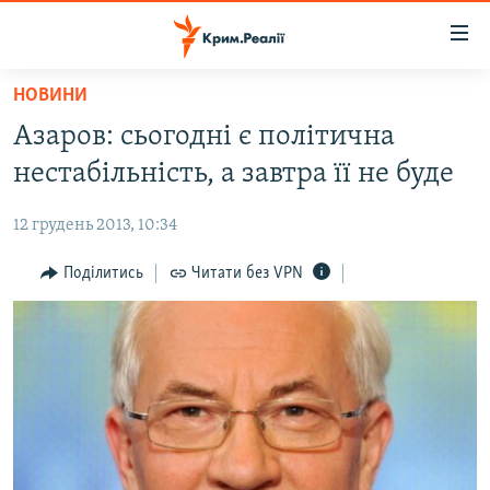
Доступність
посилання
Перейти
НОВИНИ
до
НОВИНИ
Азаров: сьогодні є політична
основного
ВОДА.КРИМ
матеріалу
нестабільність, а завтра її не буде
ВІДЕО ТА ФОТО
Перейти
до
12 грудень 2013, 10:34
ПОЛІТИКА
основної
БЛОГИ
Поділитись
Читати без VPN
навігації
Перейти
ПОГЛЯД
до
ІНТЕРВ'Ю
пошуку
ВСЕ ЗА ДЕНЬ
СПЕЦПРОЕКТИ
ЯК ОБІЙТИ БЛОКУВАННЯ
ДЕПОРТАЦІЯ