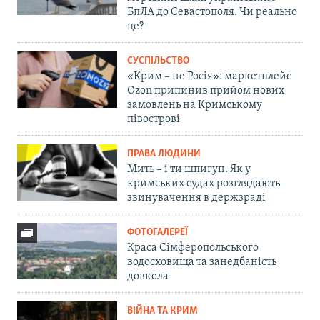
БпЛА до Севастополя. Чи реально
це?
СУСПІЛЬСТВО
«Крим – не Росія»: маркетплейс
Ozon припинив прийом нових
замовлень на Кримському
півострові
ПРАВА ЛЮДИНИ
Мить – і ти шпигун. Як у
кримських судах розглядають
звинувачення в держзраді
ФОТОГАЛЕРЕЇ
Краса Сімферопольського
водосховища та занедбаність
довкола
ВІЙНА ТА КРИМ