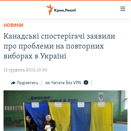
Доступність
посилання
Перейти
НОВИНИ
до
НОВИНИ
Канадські спостерігачі заявили
основного
ВОДА.КРИМ
матеріалу
про проблеми на повторних
ВІДЕО ТА ФОТО
Перейти
виборах в Україні
до
ПОЛІТИКА
основної
12 грудень 2013, 13:30
БЛОГИ
навігації
Перейти
Поділитись
Читати без VPN
ПОГЛЯД
до
ІНТЕРВ'Ю
пошуку
ВСЕ ЗА ДЕНЬ
СПЕЦПРОЕКТИ
ЯК ОБІЙТИ БЛОКУВАННЯ
ДЕПОРТАЦІЯ