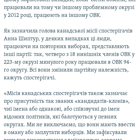
працювали на тому чи іншому проблемному окрузі
у 2012 році, працюють на іншому ОВК.
Як зазначила голова канадської місії спостерігачів
Анна Шиптур, у деяких випадках ці люди,
працюючи на повторних виборах, представляють
інші партії: так, четверо з 18 нинішніх членів ОВК у
223-му окрузі минулого року працювали в ОВК 94-
го округу. Всі вони змінили партійну належність,
кажуть спостерігачі.
«Місія канадських спостерігачів також зазначає
про присутність так званих «кандидатів-клонів»,
чиї імена або однакові, або співзвучні до імен
відомих політиків, які балотуються у певних
округах. Ми не виключаємо, що вони мають ввести
в оману або заплутати виборців. Ми зафіксували