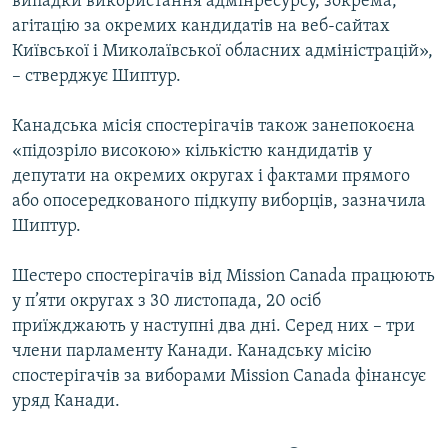
випадки використання адмінресурсу, зокрема,
агітацію за окремих кандидатів на веб-сайтах
Київської і Миколаївської обласних адміністрацій»,
– стверджує Шиптур.
Канадська місія спостерігачів також занепокоєна
«підозріло високою» кількістю кандидатів у
депутати на окремих округах і фактами прямого
або опосередкованого підкупу виборців, зазначила
Шиптур.
Шестеро спостерігачів від Mission Canada працюють
у п’яти округах з 30 листопада, 20 осіб
приїжджають у наступні два дні. Серед них – три
члени парламенту Канади. Канадську місію
спостерігачів за виборами Mission Canada фінансує
уряд Канади.