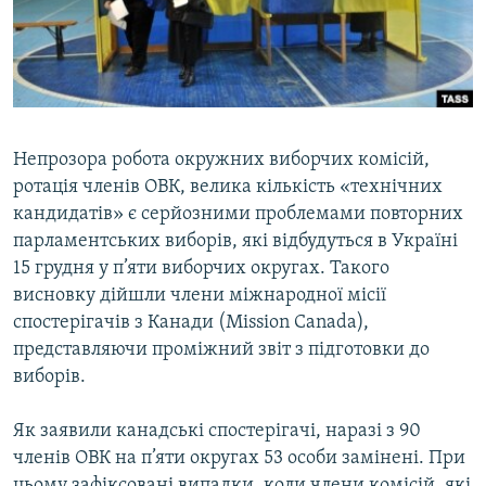
ВІДЕОУРОКИ «ELIFBE»
Русский
СВІДЧЕННЯ ОКУПАЦІЇ
Qırımtatar
УКРАЇНСЬКА ПРОБЛЕМА КРИМУ
ДОЛУЧАЙСЯ!
ІНФОГРАФІКА
Непрозора робота окружних виборчих комісій,
ротація членів ОВК, велика кількість «технічних
кандидатів» є серйозними проблемами повторних
Усі сайти RFE/RL
парламентських виборів, які відбудуться в Україні
15 грудня у п’яти виборчих округах. Такого
висновку дійшли члени міжнародної місії
спостерігачів з Канади (Mission Canada),
представляючи проміжний звіт з підготовки до
виборів.
Як заявили канадські спостерігачі, наразі з 90
членів ОВК на п’яти округах 53 особи замінені. При
цьому зафіксовані випадки, коли члени комісій, які