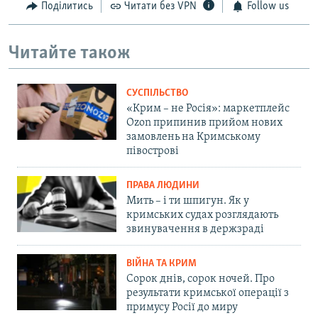
Поділитись
Читати без VPN
Follow us
Читайте також
СУСПІЛЬСТВО
«Крим – не Росія»: маркетплейс
Ozon припинив прийом нових
замовлень на Кримському
півострові
ПРАВА ЛЮДИНИ
Мить – і ти шпигун. Як у
кримських судах розглядають
звинувачення в держзраді
ВІЙНА ТА КРИМ
Сорок днів, сорок ночей. Про
результати кримської операції з
примусу Росії до миру