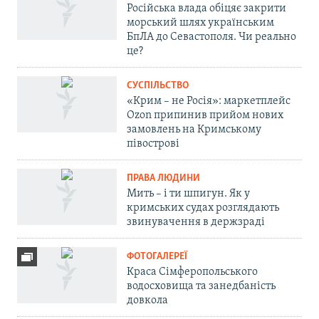
Російська влада обіцяє закрити
морський шлях українським
БпЛА до Севастополя. Чи реально
це?
СУСПІЛЬСТВО
«Крим – не Росія»: маркетплейс
Ozon припинив прийом нових
замовлень на Кримському
півострові
ПРАВА ЛЮДИНИ
Мить – і ти шпигун. Як у
кримських судах розглядають
звинувачення в держзраді
ФОТОГАЛЕРЕЇ
Краса Сімферопольського
водосховища та занедбаність
довкола