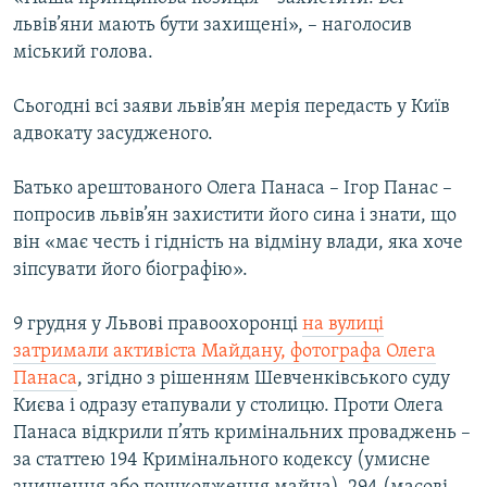
львів’яни мають бути захищені», – наголосив
міський голова.
Сьогодні всі заяви львів’ян мерія передасть у Київ
адвокату засудженого.
Батько арештованого Олега Панаса – Ігор Панас –
попросив львів’ян захистити його сина і знати, що
він «має честь і гідність на відміну влади, яка хоче
зіпсувати його біографію».
9 грудня у Львові правоохоронці
на вулиці
затримали активіста Майдану, фотографа Олега
Панаса
, згідно з рішенням Шевченківського суду
Києва і одразу етапували у столицю. Проти Олега
Панаса відкрили п’ять кримінальних проваджень –
за статтею 194 Кримінального кодексу (умисне