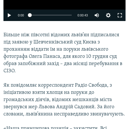
ВІДЕОУРОКИ «ELIFBE»
Русский
0:00
0:00:43
СВІДЧЕННЯ ОКУПАЦІЇ
Qırımtatar
УКРАЇНСЬКА ПРОБЛЕМА КРИМУ
Більше ніж півсотні відомих львів’ян підписалися
ДОЛУЧАЙСЯ!
ІНФОГРАФІКА
під заявою у Шевченківський суд Києва з
проханням віддати їм на поруки львівського
фотографа Олега Панаса, для якого 10 грудня суд
Усі сайти RFE/RL
обрав запобіжний захід – два місяці перебування в
СІЗО.
Як повідомляє корреспондент Радіо Свобода, з
ініціативою взяти хлопця на поруки до
громадських діячів, відомих мешканців міста
звернувся мер Львова Андрій Садовий. За його
словами, львів’янина несправедливо звинувачують.
«Наша принципова позиція – захистити. Всі