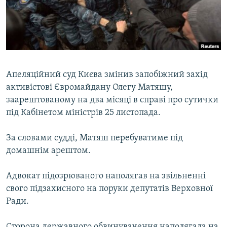
ВІДЕОУРОКИ «ELIFBE»
Русский
СВІДЧЕННЯ ОКУПАЦІЇ
Qırımtatar
УКРАЇНСЬКА ПРОБЛЕМА КРИМУ
ДОЛУЧАЙСЯ!
ІНФОГРАФІКА
Апеляційний суд Києва змінив запобіжний захід
активістові Євромайдану Олегу Матяшу,
заарештованому на два місяці в справі про сутички
Усі сайти RFE/RL
під Кабінетом міністрів 25 листопада.
За словами судді, Матяш перебуватиме під
домашнім арештом.
Адвокат підозрюваного наполягав на звільненні
свого підзахисного на поруки депутатів Верховної
Ради.
Сторона державного обвинувачення наполягала на