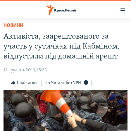
Доступність
посилання
Перейти
НОВИНИ
до
НОВИНИ
Активіста, заарештованого за
основного
ВОДА.КРИМ
матеріалу
участь у сутичках під Кабміном,
ВІДЕО ТА ФОТО
Перейти
відпустили під домашній арешт
до
ПОЛІТИКА
основної
12 грудень 2013, 15:33
БЛОГИ
навігації
Перейти
Поділитись
Читати без VPN
ПОГЛЯД
до
ІНТЕРВ'Ю
пошуку
ВСЕ ЗА ДЕНЬ
СПЕЦПРОЕКТИ
ЯК ОБІЙТИ БЛОКУВАННЯ
ДЕПОРТАЦІЯ