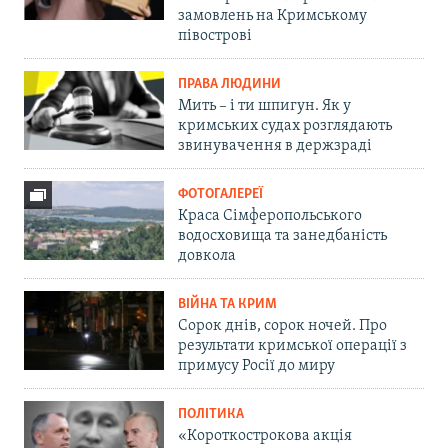
замовлень на Кримському
півострові
ПРАВА ЛЮДИНИ
Мить – і ти шпигун. Як у
кримських судах розглядають
звинувачення в держзраді
ФОТОГАЛЕРЕЇ
Краса Сімферопольського
водосховища та занедбаність
довкола
ВІЙНА ТА КРИМ
Сорок днів, сорок ночей. Про
результати кримської операції з
примусу Росії до миру
ПОЛІТИКА
«Короткострокова акція