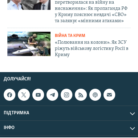
перетворилася на війну на
виснаження»: Як пропаганда РФ
у Криму пояснює невдачі «СВО»
та залякує «мінними атаками»
ВІЙНА ТА КРИМ
«Полювання на колони». Як ЗСУ
ріжуть військову логістику Росії в
Криму
ДОЛУЧАЙСЯ!
ПІДТРИМКА
ІНФО