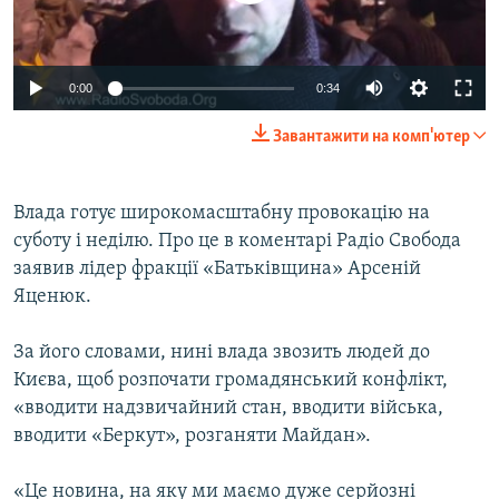
ВІДЕОУРОКИ «ELIFBE»
Русский
СВІДЧЕННЯ ОКУПАЦІЇ
Qırımtatar
0:00
0:34
УКРАЇНСЬКА ПРОБЛЕМА КРИМУ
Завантажити на комп'ютер
ДОЛУЧАЙСЯ!
ІНФОГРАФІКА
Влада готує широкомасштабну провокацію на
суботу і неділю. Про це в коментарі Радіо Свобода
Усі сайти RFE/RL
заявив лідер фракції «Батьківщина» Арсеній
Яценюк.
За його словами, нині влада звозить людей до
Києва, щоб розпочати громадянський конфлікт,
«вводити надзвичайний стан, вводити війська,
вводити «Беркут», розганяти Майдан».
«Це новина, на яку ми маємо дуже серйозні