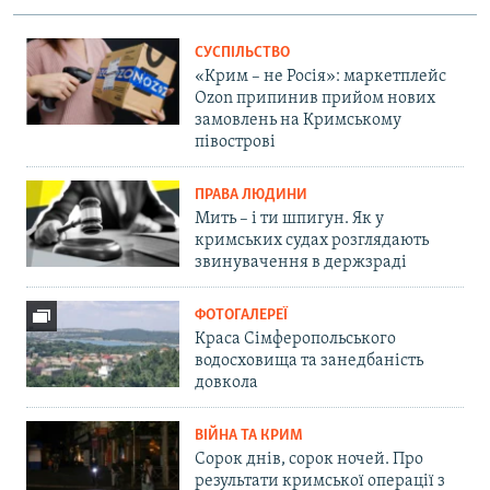
СУСПІЛЬСТВО
«Крим – не Росія»: маркетплейс
Ozon припинив прийом нових
замовлень на Кримському
півострові
ПРАВА ЛЮДИНИ
Мить – і ти шпигун. Як у
кримських судах розглядають
звинувачення в держзраді
ФОТОГАЛЕРЕЇ
Краса Сімферопольського
водосховища та занедбаність
довкола
ВІЙНА ТА КРИМ
Сорок днів, сорок ночей. Про
результати кримської операції з