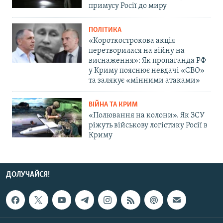
примусу Росії до миру
ПОЛІТИКА
«Короткострокова акція
перетворилася на війну на
виснаження»: Як пропаганда РФ
у Криму пояснює невдачі «СВО»
та залякує «мінними атаками»
ВІЙНА ТА КРИМ
«Полювання на колони». Як ЗСУ
ріжуть військову логістику Росії в
Криму
ДОЛУЧАЙСЯ!