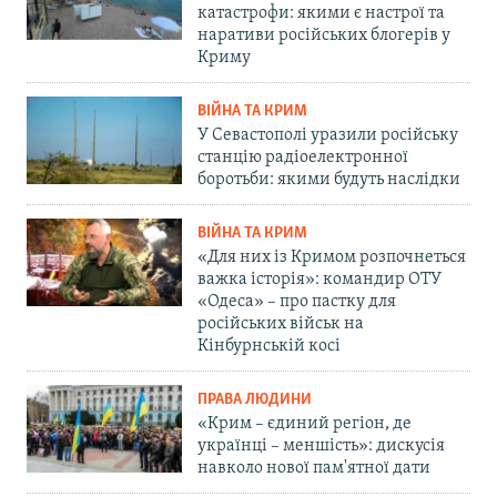
катастрофи: якими є настрої та
наративи російських блогерів у
Криму
ВІЙНА ТА КРИМ
У Севастополі уразили російську
станцію радіоелектронної
боротьби: якими будуть наслідки
ВІЙНА ТА КРИМ
«Для них із Кримом розпочнеться
важка історія»: командир ОТУ
«Одеса» – про пастку для
російських військ на
Кінбурнській косі
ПРАВА ЛЮДИНИ
«Крим – єдиний регіон, де
українці – меншість»: дискусія
навколо нової пам'ятної дати