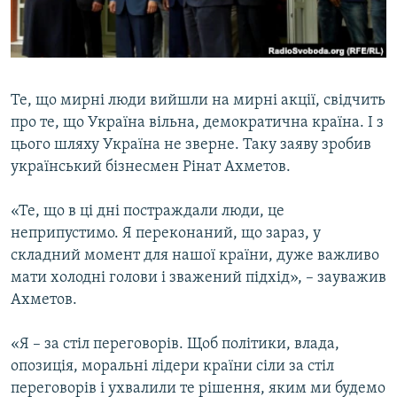
ВІДЕОУРОКИ «ELIFBE»
Русский
СВІДЧЕННЯ ОКУПАЦІЇ
Qırımtatar
УКРАЇНСЬКА ПРОБЛЕМА КРИМУ
Те, що мирні люди вийшли на мирні акції, свідчить
ДОЛУЧАЙСЯ!
ІНФОГРАФІКА
про те, що Україна вільна, демократична країна. І з
цього шляху Україна не зверне. Таку заяву зробив
український бізнесмен Рінат Ахметов.
Усі сайти RFE/RL
«Те, що в ці дні постраждали люди, це
неприпустимо. Я переконаний, що зараз, у
складний момент для нашої країни, дуже важливо
мати холодні голови і зважений підхід», – зауважив
Ахметов.
«Я – за стіл переговорів. Щоб політики, влада,
опозиція, моральні лідери країни сіли за стіл
переговорів і ухвалили те рішення, яким ми будемо