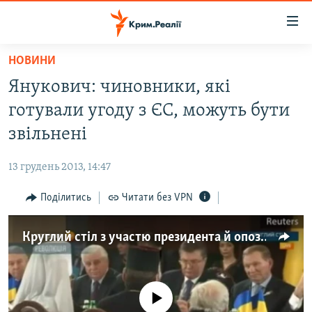
Доступність
посилання
Перейти
НОВИНИ
до
НОВИНИ
Янукович: чиновники, які
основного
ВОДА.КРИМ
матеріалу
готували угоду з ЄС, можуть бути
ВІДЕО ТА ФОТО
Перейти
звільнені
до
ПОЛІТИКА
основної
13 грудень 2013, 14:47
БЛОГИ
навігації
Перейти
Поділитись
Читати без VPN
ПОГЛЯД
до
ІНТЕРВ'Ю
пошуку
Круглий стіл з участю президента й опозиції
ВСЕ ЗА ДЕНЬ
СПЕЦПРОЕКТИ
No media source currently available
ЯК ОБІЙТИ БЛОКУВАННЯ
ДЕПОРТАЦІЯ