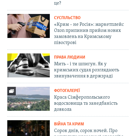
це?
СУСПІЛЬСТВО
«Крим – не Росія»: маркетплейс
Ozon припинив прийом нових
замовлень на Кримському
півострові
ПРАВА ЛЮДИНИ
Мить – і ти шпигун. Як у
кримських судах розглядають
звинувачення в держзраді
ФОТОГАЛЕРЕЇ
Краса Сімферопольського
водосховища та занедбаність
довкола
ВІЙНА ТА КРИМ
Сорок днів, сорок ночей. Про