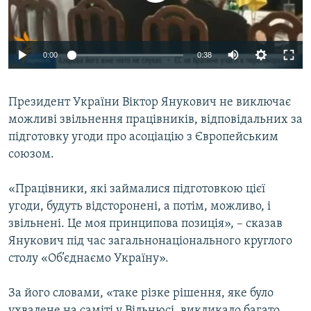
ВІДЕОУРОКИ «ELIFBE»
Русский
СВІДЧЕННЯ ОКУПАЦІЇ
Qırımtatar
0:00
0:38
УКРАЇНСЬКА ПРОБЛЕМА КРИМУ
ДОЛУЧАЙСЯ!
ІНФОГРАФІКА
Президент України Віктор Янукович не виключає
можливі звільнення працівників, відповідальних за
підготовку угоди про асоціацію з Європейським
Усі сайти RFE/RL
союзом.
«Працівники, які займалися підготовкою цієї
угоди, будуть відсторонені, а потім, можливо, і
звільнені. Це моя принципова позиція», – сказав
Янукович під час загальнонаціонального круглого
столу «Об’єднаємо Україну».
За його словами, «таке різке рішення, яке було
ухвалене на саміті у Вільнюсі, викликало багато