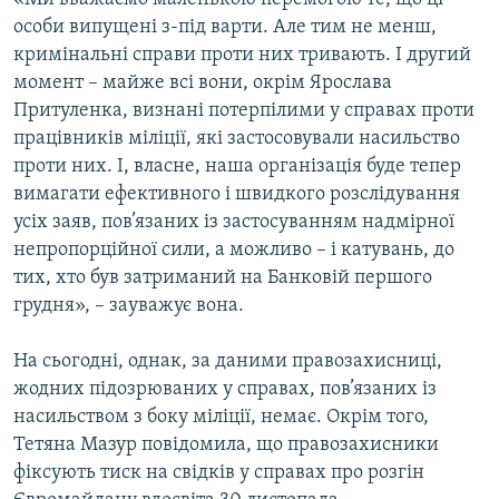
особи випущені з-під варти. Але тим не менш,
кримінальні справи проти них тривають. І другий
момент – майже всі вони, окрім Ярослава
Притуленка, визнані потерпілими у справах проти
працівників міліції, які застосовували насильство
проти них. І, власне, наша організація буде тепер
вимагати ефективного і швидкого розслідування
усіх заяв, пов’язаних із застосуванням надмірної
непропорційної сили, а можливо – і катувань, до
тих, хто був затриманий на Банковій першого
грудня», – зауважує вона.
На сьогодні, однак, за даними правозахисниці,
жодних підозрюваних у справах, пов’язаних із
насильством з боку міліції, немає. Окрім того,
Тетяна Мазур повідомила, що правозахисники
фіксують тиск на свідків у справах про розгін