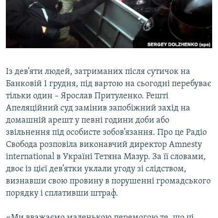
ВІДЕОУРОКИ «ELIFBE»
Русский
СВІДЧЕННЯ ОКУПАЦІЇ
Qırımtatar
УКРАЇНСЬКА ПРОБЛЕМА КРИМУ
ДОЛУЧАЙСЯ!
ІНФОГРАФІКА
Із дев’яти людей, затриманих після сутичок на
Банковій 1 грудня, під вартою на сьогодні перебуває
тільки один – Ярослав Притуленко. Решті
Усі сайти RFE/RL
Апеляційний суд замінив запобіжний захід на
домашній арешт у певні години доби або
звільнення під особисте зобов’язання. Про це Радіо
Свобода розповіла виконавчий директор Amnesty
international в Україні Тетяна Мазур. За її словами,
двоє із цієї дев’ятки уклали угоду зі слідством,
визнавши свою провину в порушенні громадського
порядку і сплативши штраф.
«Ми вважаємо маленькою перемогою те, що ці