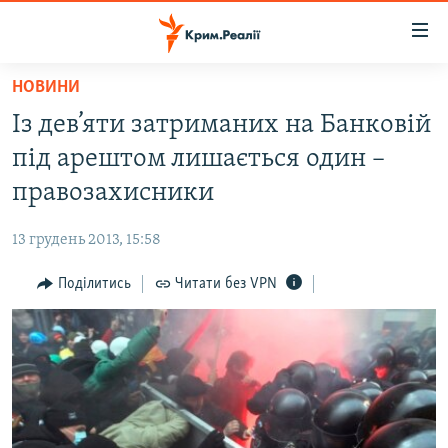
Доступність
посилання
Перейти
НОВИНИ
до
НОВИНИ
Із дев’яти затриманих на Банковій
основного
ВОДА.КРИМ
матеріалу
під арештом лишається один –
ВІДЕО ТА ФОТО
Перейти
правозахисники
до
ПОЛІТИКА
основної
13 грудень 2013, 15:58
БЛОГИ
навігації
Перейти
Поділитись
Читати без VPN
ПОГЛЯД
до
ІНТЕРВ'Ю
пошуку
ВСЕ ЗА ДЕНЬ
СПЕЦПРОЕКТИ
ЯК ОБІЙТИ БЛОКУВАННЯ
ДЕПОРТАЦІЯ