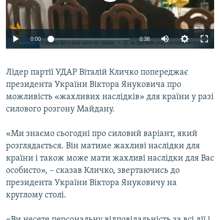
ВІДЕОУРОКИ «ELIFBE»
Русский
СВІДЧЕННЯ ОКУПАЦІЇ
Qırımtatar
0:00
0:38
УКРАЇНСЬКА ПРОБЛЕМА КРИМУ
ДОЛУЧАЙСЯ!
ІНФОГРАФІКА
Лідер партії УДАР Віталій Кличко попереджає
президента України Віктора Януковича про
можливість «жахливих наслідків» для країни у разі
Усі сайти RFE/RL
силового розгону Майдану.
«Ми знаємо сьогодні про силовий варіант, який
розглядається. Він матиме жахливі наслідки для
країни і також може мати жахливі наслідки для Вас
особисто», – сказав Кличко, звертаючись до
президента України Віктора Януковичу на
круглому столі.
«Ви несете персональну відповідальність за всі дії і