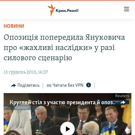
Доступність
посилання
Перейти
НОВИНИ
до
НОВИНИ
Опозиція попередила Януковича
основного
ВОДА.КРИМ
матеріалу
про «жахливі наслідки» у разі
ВІДЕО ТА ФОТО
Перейти
силового сценарію
до
ПОЛІТИКА
основної
13 грудень 2013, 16:27
БЛОГИ
навігації
Перейти
Поділитись
Читати без VPN
ПОГЛЯД
до
ІНТЕРВ'Ю
пошуку
Круглий стіл з участю президента й опозиції
ВСЕ ЗА ДЕНЬ
СПЕЦПРОЕКТИ
No media source currently available
ЯК ОБІЙТИ БЛОКУВАННЯ
ДЕПОРТАЦІЯ