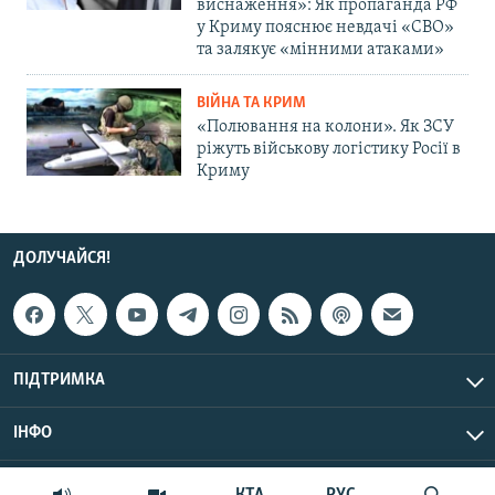
виснаження»: Як пропаганда РФ
у Криму пояснює невдачі «СВО»
та залякує «мінними атаками»
ВІЙНА ТА КРИМ
«Полювання на колони». Як ЗСУ
ріжуть військову логістику Росії в
Криму
ДОЛУЧАЙСЯ!
ПІДТРИМКА
ІНФО
© Крим.Реалії, 2026 | Усі права застережено.