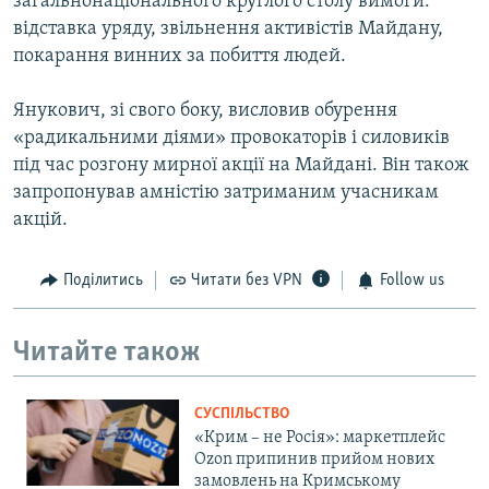
загальнонаціонального круглого столу вимоги:
відставка уряду, звільнення активістів Майдану,
покарання винних за побиття людей.
Янукович, зі свого боку, висловив обурення
«радикальними діями» провокаторів і силовиків
під час розгону мирної акції на Майдані. Він також
запропонував амністію затриманим учасникам
акцій.
Поділитись
Читати без VPN
Follow us
Читайте також
СУСПІЛЬСТВО
«Крим – не Росія»: маркетплейс
Ozon припинив прийом нових
замовлень на Кримському