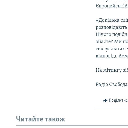
ВІДЕОУРОКИ «ELIFBE»
Європейській 
СВІДЧЕННЯ ОКУПАЦІЇ
«Декілька слі
УКРАЇНСЬКА ПРОБЛЕМА КРИМУ
розповідають 
ІНФОГРАФІКА
Нічого подібн
знаєте? Ми по
сексуальних м
відповідь йо
На мітингу зі
Радіо Свобод
Поділитис
Читайте також