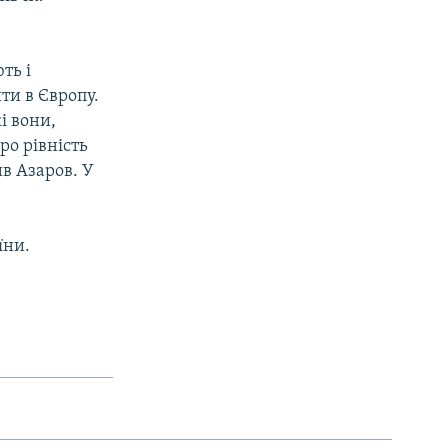
ть і
ити в Європу.
і вони,
ро рівність
ив Азаров. У
їни.