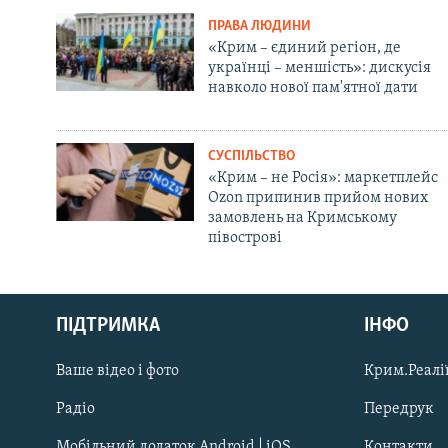
ПРАВА ЛЮДИНИ
«Крим – єдиний регіон, де
українці – меншість»: дискусія
навколо нової пам'ятної дати
СУСПІЛЬСТВО
«Крим – не Росія»: маркетплейс
Ozon припинив прийом нових
замовлень на Кримському
півострові
Русский
Qırımtatar
ПІДТРИМКА
ІНФО
Ваше відео і фото
Крим.Реалії
ДОЛУЧАЙСЯ!
Радіо
Передрук
Мобільний додаток Android | iOS
Контакти