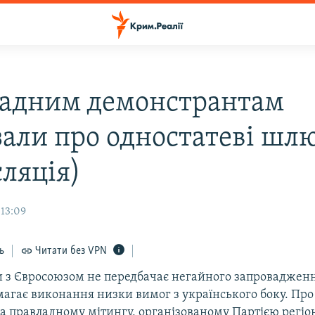
адним демонстрантам
зали про одностатеві шл
сляція)
 13:09
ь
Читати без VPN
и з Євросоюзом не передбачає негайного запровадженн
магає виконання низки вимог з українського боку. Про
а правладному мітингу, організованому Партією регіон