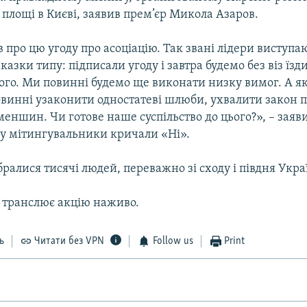
площі в Києві, заявив прем’єр Микола Азаров.
в про цю угоду про асоціацію. Так звані лідери виступаю
казки типу: підписали угоду і завтра будемо без віз їзд
ого. Ми повинні будемо ще виконати низку вимог. А як
винні узаконити одностатеві шлюби, ухвалити закон п
еншин. Чи готове наше суспільство до цього?», – заяв
му мітингувальники кричали «Ні».
бралися тисячі людей, переважно зі сходу і півдня Укра
а транслює акцію наживо.
ь
Читати без VPN
Follow us
Print