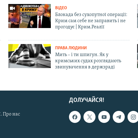
ВІДЕО
Блокада без сухопутної операції:
Крим сам себе не заправить і не
прогодує | Крим.Реалії
ПРАВА ЛЮДИНИ
Мить – і ти шпигун. Як у
кримських судах розглядають
звинувачення в держзраді
ДОЛУЧАЙСЯ!
. Про нас