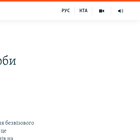
РУС
КТА
юби
я безвізового
 це
ів на