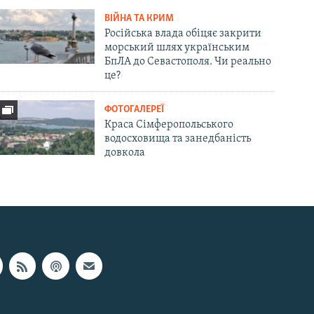
ВІЙНА ТА КРИМ
Російська влада обіцяє закрити
морський шлях українським
БпЛА до Севастополя. Чи реально
це?
ФОТОГАЛЕРЕЇ
Краса Сімферопольського
водосховища та занедбаність
довкола