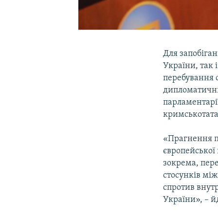
Для запобіган
України, так 
перебування 
дипломатичних
парламентарії
кримськотата
«Прагнення п
європейської 
зокрема, пер
стосунків мі
спротив внут
України», – й