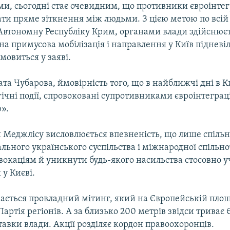
ми, сьогодні стає очевидним, що противники євроінтег
зати пряме зіткнення між людьми. З цією метою по всій 
Автономну Республіку Крим, органами влади здійснює
а примусова мобілізація і направлення у Київ підневі
мовиться у заяві.
та Чубарова, ймовірність того, що в найближчі дні в 
гічні події, спровоковані супротивниками євроінтеграці
».
ви Меджлісу висловлюється впевненість, що лише спіль
льного українського суспільства і міжнародної спільно
вокаціям й уникнути будь-якого насильства стосовно 
у Києві.
вається провладний мітинг, який на Європейській площ
Партія регіонів. А за близько 200 метрів звідси триває
авки влади. Акції розділяє кордон правоохоронців.