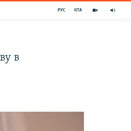
РУС
КТА
ву в