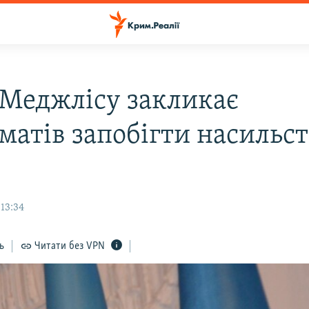
 Меджлісу закликає
матів запобігти насильст
 13:34
ь
Читати без VPN