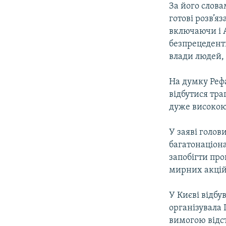
За його слова
готові розв’я
включаючи і 
безпрецедентн
влади людей, 
На думку Рефа
відбутися тра
дуже високою
У заяві голо
багатонаціона
запобігти про
мирних акцій 
У Києві відбу
організувала 
вимогою відст