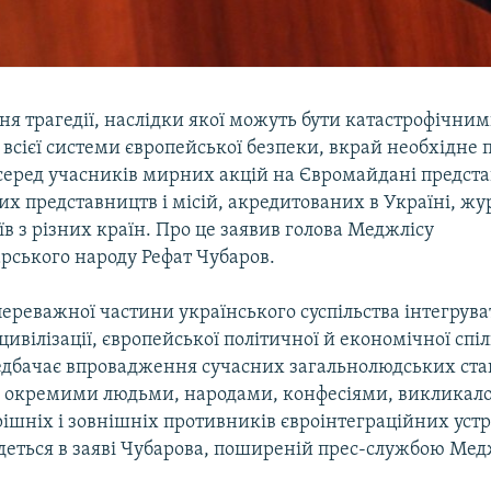
ня трагедії, наслідки якої можуть бути катастрофічним
і всієї системи європейської безпеки, вкрай необхідне 
серед учасників мирних акцій на Євромайдані предст
 представництв і місій, акредитованих в Україні, жур
в з різних країн. Про це заявив голова Меджлісу
рського народу Рефат Чубаров.
ереважної частини українського суспільства інтегрува
цивілізації, європейської політичної й економічної спі
едбачає впровадження сучасних загальнолюдських ста
ж окремими людьми, народами, конфесіями, викликал
рішніх і зовнішніх противників євроінтеграційних уст
деться в заяві Чубарова, поширеній прес-службою Мед