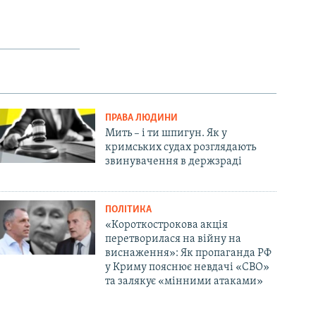
ПРАВА ЛЮДИНИ
Мить – і ти шпигун. Як у
кримських судах розглядають
звинувачення в держзраді
ПОЛІТИКА
«Короткострокова акція
перетворилася на війну на
виснаження»: Як пропаганда РФ
у Криму пояснює невдачі «СВО»
та залякує «мінними атаками»