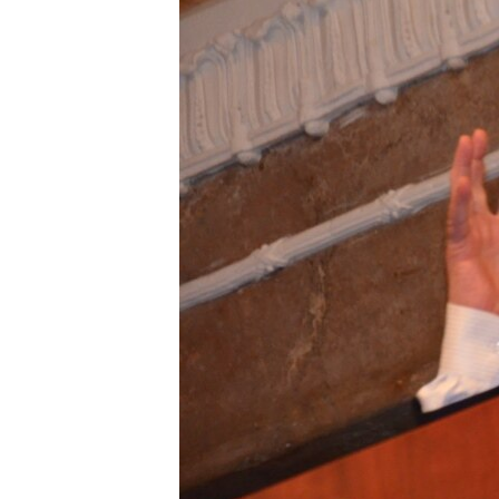
ВІДЕОУРОКИ «ELIFBE»
СВІДЧЕННЯ ОКУПАЦІЇ
УКРАЇНСЬКА ПРОБЛЕМА КРИМУ
ІНФОГРАФІКА