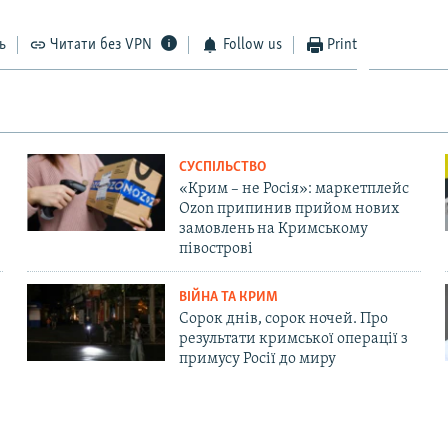
ь
Читати без VPN
Follow us
Print
СУСПІЛЬСТВО
«Крим – не Росія»: маркетплейс
Ozon припинив прийом нових
замовлень на Кримському
півострові
ВІЙНА ТА КРИМ
Сорок днів, сорок ночей. Про
результати кримської операції з
примусу Росії до миру