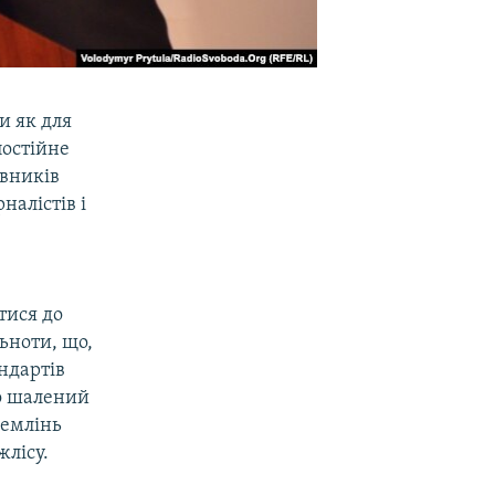
и як для
постійне
авників
налістів і
тися до
льноти, що,
ндартів
о шалений
ремлінь
жлісу.