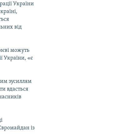
рації України
країні,
ться
льних від
Києві можуть
ї України, «є
ним зусиллям
ти вдасться
учасників
і
 Євромайдан із