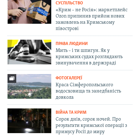
СУСПІЛЬСТВО
«Крим – не Росія»: маркетплейс
Ozon припинив прийом нових
замовлень на Кримському
півострові
ПРАВА ЛЮДИНИ
Мить – і ти шпигун. Як у
кримських судах розглядають
звинувачення в держзраді
ФОТОГАЛЕРЕЇ
Краса Сімферопольського
водосховища та занедбаність
довкола
ВІЙНА ТА КРИМ
Сорок днів, сорок ночей. Про
результати кримської операції з
примусу Росії до миру