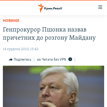
Доступність
посилання
Перейти
НОВИНИ
до
НОВИНИ
Генпрокурор Пшонка назвав
основного
ВОДА.КРИМ
матеріалу
причетних до розгону Майдану
ВІДЕО ТА ФОТО
Перейти
до
14 грудень 2013, 13:42
ПОЛІТИКА
основної
БЛОГИ
Поділитись
Читати без VPN
навігації
Перейти
ПОГЛЯД
до
ІНТЕРВ'Ю
пошуку
ВСЕ ЗА ДЕНЬ
СПЕЦПРОЕКТИ
ЯК ОБІЙТИ БЛОКУВАННЯ
ДЕПОРТАЦІЯ