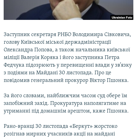
ВІДЕОУРОКИ «ELIFBE»
Русский
СВІДЧЕННЯ ОКУПАЦІЇ
Qırımtatar
УКРАЇНСЬКА ПРОБЛЕМА КРИМУ
Заступник секретаря РНБО Володимира Сівковича,
ДОЛУЧАЙСЯ!
ІНФОГРАФІКА
голову Київської міської держадміністрації
Олександра Попова, а також начальника київської
міліції Валерія Коряка і його заступника Петра
Федчука підозрюють у перевищенні влади у зв’язку
Усі сайти RFE/RL
з подіями на Майдані 30 листопада. Про це
повідомив генеральний прокурор Віктор Пшонка.
За його словами, найближчим часом суд обере їм
запобіжний захід. Прокуратура наполягатиме на
утриманні під домашнім арештом, каже Пшонка.
Рано-вранці 30 листопада «Беркут» жорстоко
розігнав мирних учасників акції на майдані