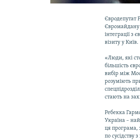
Євродепутат 
Євромайдану в
інтеграції з 
візиту у Київ.
«Люди, які ст
більшість єв
вибір між Мос
розуміють при
спецпідрозді
стають на зах
Ребекка Гармс
Україна – на
ця програма,
по сусідству 