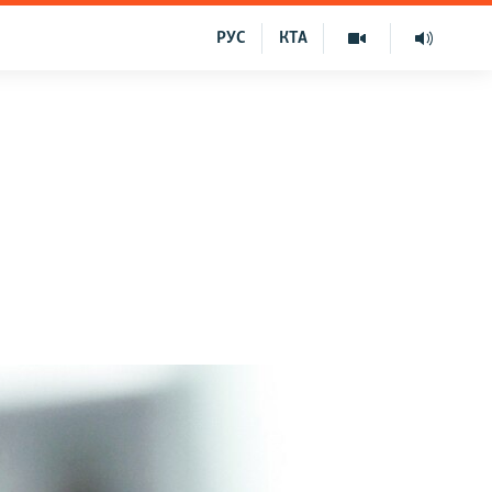
РУС
КТА