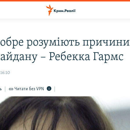
добре розуміють причини
айдану – Ребекка Гармс
 16:10
ь
Читати без VPN