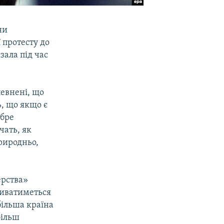
ни
 протесту до
зала під час
певнені, що
, що якщо є
обре
чать, як
риродньо,
ерства»
виватиметься
більша країна
більш