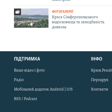
ФОТОГАЛЕРЕЇ
Краса Сімферопольського
водосховища та занедбаність
довкола
Русский
ПІДТРИМКА
ІНФО
Qırımtatar
Ваше відео і фото
Крим.Реалії
ДОЛУЧАЙСЯ!
Радіо
Передрук
Мобільний додаток Android | iOS
Контакти
RSS / Podcast
Усі сайти RFE/RL