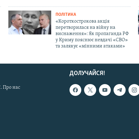
ПОЛІТИКА
«Короткострокова акція
перетворилася на війну на
виснаження»: Як пропаганда РФ
у Криму пояснює невдачі «СВО»
та залякує «мінними атаками»
ДОЛУЧАЙСЯ!
. Про нас