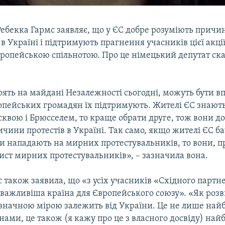
Ребекка Гармс заявляє, що у ЄС добре розуміють причи
 Україні і підтримують прагнення учасників цієї акції
європейською спільнотою. Про це німецький депутат ска
оять на майдані Незалежності сьогодні, можуть бути в
ропейських громадян їх підтримують. Жителі ЄС знають
квою і Брюсселем, то краще обрати друге, тож вони д
чини протестів в Україні. Так само, якщо жителі ЄС ба
ли нападають на мирних протестувальників, то вони, п
ист мирних протестувальників», – зазначила вона.
 також заявила, що «з усіх учасників «Східного партн
йважливіша країна для Європейського союзу». «Як роз
 значною мірою залежить від України. Це не лише най
з нами, це також (я кажу про це з власного досвіду) най