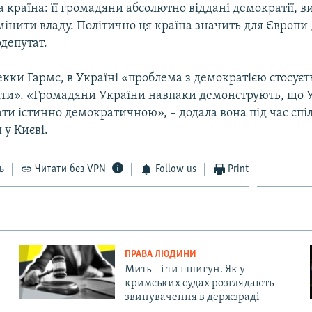
країна: її громадяни абсолютно віддані демократії, в
інити владу. Політично ця країна значить для Європи 
одепутат.
кки Гармс, в Україні «проблема з демократією стосуєт
літи». «Громадяни України навпаки демонструють, що 
ти істинно демократичною», – додала вона під час спі
у Києві.
ь
Читати без VPN
Follow us
Print
ПРАВА ЛЮДИНИ
Мить – і ти шпигун. Як у
кримських судах розглядають
звинувачення в держзраді