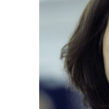
ВІДЕОУРОКИ «ELIFBE»
СВІДЧЕННЯ ОКУПАЦІЇ
УКРАЇНСЬКА ПРОБЛЕМА КРИМУ
ІНФОГРАФІКА