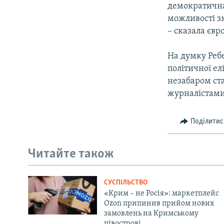
демократична 
можливості зм
– сказала євр
На думку Ребе
політичної е
незабаром ста
журналістами 
Поділитис
Читайте також
СУСПІЛЬСТВО
«Крим – не Росія»: маркетплейс
Ozon припинив прийом нових
замовлень на Кримському
півострові