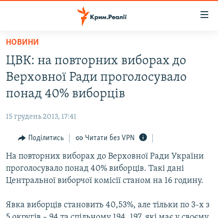
Доступність
посилання
Перейти
НОВИНИ
до
НОВИНИ
ЦВК: на повторних виборах до
основного
ВОДА.КРИМ
матеріалу
Верховної Ради проголосувало
ВІДЕО ТА ФОТО
Перейти
понад 40% виборців
до
ПОЛІТИКА
основної
15 грудень 2013, 17:41
БЛОГИ
навігації
Перейти
Поділитись
Читати без VPN
ПОГЛЯД
до
На повторних виборах до Верховної Ради України
ІНТЕРВ'Ю
пошуку
проголосувало понад 40% виборців. Такі дані
ВСЕ ЗА ДЕНЬ
Центральної виборчої комісії станом на 16 годину.
СПЕЦПРОЕКТИ
Явка виборців становить 40,53%, але тільки по 3-х з
ЯК ОБІЙТИ БЛОКУВАННЯ
ДЕПОРТАЦІЯ
5 округів – 94 та спільному 194, 197, які має у своєму