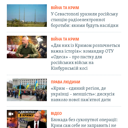
ВІЙНА ТА КРИМ
У Севастополі уразили російську
станцію радіоелектронної
боротьби: якими будуть наслідки
ВІЙНА ТА КРИМ
«Для них із Кримом розпочнеться
важка історія»: командир ОТУ
«Одеса» – про пастку для
російських військ на
Кінбурнській косі
ПРАВА ЛЮДИНИ
«Крим – єдиний регіон, де
українці – меншість»: дискусія
навколо нової пам'ятної дати
ВІДЕО
Блокада без сухопутної операції:
Крим сам себе не заправить і не