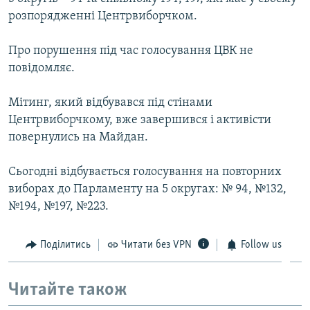
ВІДЕОУРОКИ «ELIFBE»
розпорядженні Центрвиборчком.
Русский
СВІДЧЕННЯ ОКУПАЦІЇ
Qırımtatar
Про порушення під час голосування ЦВК не
УКРАЇНСЬКА ПРОБЛЕМА КРИМУ
повідомляє.
ДОЛУЧАЙСЯ!
ІНФОГРАФІКА
Мітинг, який відбувався під стінами
Центрвиборчкому, вже завершився і активісти
повернулись на Майдан.
Усі сайти RFE/RL
Сьогодні відбувається голосування на повторних
виборах до Парламенту на 5 округах: № 94, №132,
№194, №197, №223.
Поділитись
Читати без VPN
Follow us
Читайте також