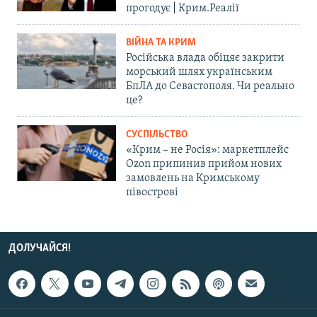
прогодує | Крим.Реалії
ВІЙНА ТА КРИМ
Російська влада обіцяє закрити
морський шлях українським
БпЛА до Севастополя. Чи реально
це?
СУСПІЛЬСТВО
«Крим – не Росія»: маркетплейс
Ozon припинив прийом нових
замовлень на Кримському
півострові
ДОЛУЧАЙСЯ!