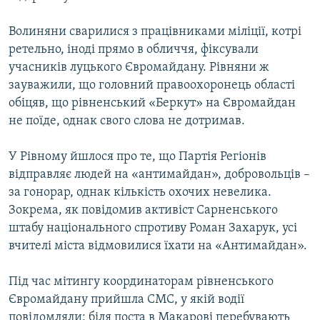
Волиняни сварилися з працівниками міліції, котрі
ретельно, іноді прямо в обличчя, фіксували
учасників луцького Євромайдану. Рівняни ж
зауважили, що головний правоохоронець області
обіцяв, що рівненський «Беркут» на Євромайдан
не поїде, однак свого слова не дотримав.
У Рівному йшлося про те, що Партія Регіонів
відправляє людей на «антимайдан», добровольців –
за гонорар, однак кількість охочих невелика.
Зокрема, як повідомив активіст Сарненського
штабу національного спротиву Роман Захарук, усі
вчителі міста відмовилися їхати на «Антимайдан».
Під час мітингу координаторам рівненського
Євромайдану прийшла СМС, у якій водії
повідомляли: біля поста в Макарові перебувають