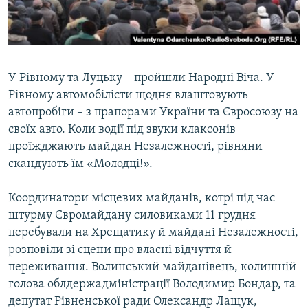
ВІДЕОУРОКИ «ELIFBE»
Русский
СВІДЧЕННЯ ОКУПАЦІЇ
Qırımtatar
УКРАЇНСЬКА ПРОБЛЕМА КРИМУ
У Рівному та Луцьку – пройшли Народні Віча. У
ДОЛУЧАЙСЯ!
ІНФОГРАФІКА
Рівному автомобілісти щодня влаштовують
автопробіги – з прапорами України та Євросоюзу на
своїх авто. Коли водії під звуки клаксонів
проїжджають майдан Незалежності, рівняни
Усі сайти RFE/RL
скандують їм «Молодці!».
Координатори місцевих майданів, котрі під час
штурму Євромайдану силовиками 11 грудня
перебували на Хрещатику й майдані Незалежності,
розповіли зі сцени про власні відчуття й
переживання. Волинський майданівець, колишній
голова облдержадміністрації Володимир Бондар, та
депутат Рівненської ради Олександр Лащук,