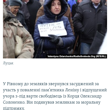
Луцьк
У Рівному до земляків звернувся засуджений за
участь у поваленні пам’ятника Леніну і відпущений
учора з-під варти свободівець із Корця Олександр
Солоненко. Він подякував землякам за моральну
підтримку.