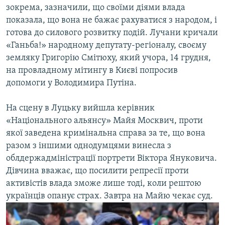
зокрема, зазначили, що своїми діями влада
показала, що вона не бажає рахуватися з народом, і
готова до силового розвитку подій. Лучани кричали
«Ганьба!» народному депутату-регіоналу, своєму
земляку Григорію Смітюху, який учора, 14 грудня,
на провладному мітингу в Києві попросив
допомоги у Володимира Путіна.
На сцену в Луцьку вийшла керівник
«Національного альянсу» Майя Москвич, проти
якої заведена кримінальна справа за те, що вона
разом з іншими однодумцями винесла з
облдержадміністрації портрети Віктора Януковича.
Дівчина вважає, що посилити репресії проти
активістів влада зможе лише тоді, коли рештою
українців опанує страх. Завтра на Майю чекає суд.