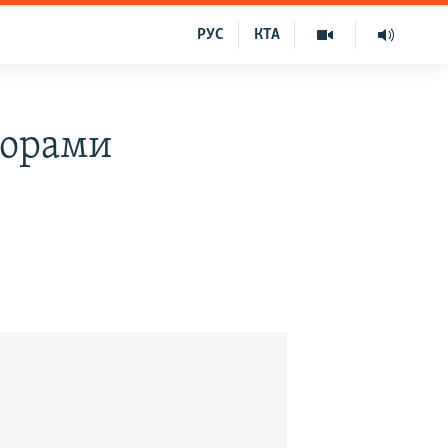
РУС
КТА
торами