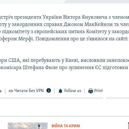
зустріч президента України Віктора Януковича з члено
ету у закордонних справах Джоном МакКейном та чле
 підкомітету з європейських питань Комітету у закор
офером Мерфі. Повідомлення про це з’явилося на сайті
ри США, які перебувають у Києві, висловили занепокоє
окомісара Штефана Фюле про зупинення ЄС підготовки д
ь
Читати без VPN
Follow us
Print
ВІЙНА ТА КРИМ