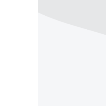
ВІДЕОУРОКИ «ELIFBE»
СВІДЧЕННЯ ОКУПАЦІЇ
УКРАЇНСЬКА ПРОБЛЕМА КРИМУ
ІНФОГРАФІКА