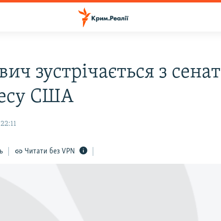
вич зустрічається з сена
есу США
22:11
ь
Читати без VPN