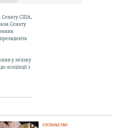
м Сенату США,
ном Сенату
донних
 президента
ння у зв'язку
о асоціації з
СУСПІЛЬСТВО