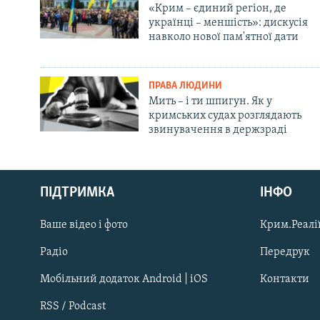
«Крим – єдиний регіон, де
українці – меншість»: дискусія
навколо нової пам'ятної дати
ПРАВА ЛЮДИНИ
Мить – і ти шпигун. Як у
кримських судах розглядають
звинувачення в держзраді
Русский
ПІДТРИМКА
ІНФО
Qırımtatar
Ваше відео і фото
Крим.Реалії
ДОЛУЧАЙСЯ!
Радіо
Передрук
Мобільний додаток Android | iOS
Контакти
RSS / Podcast