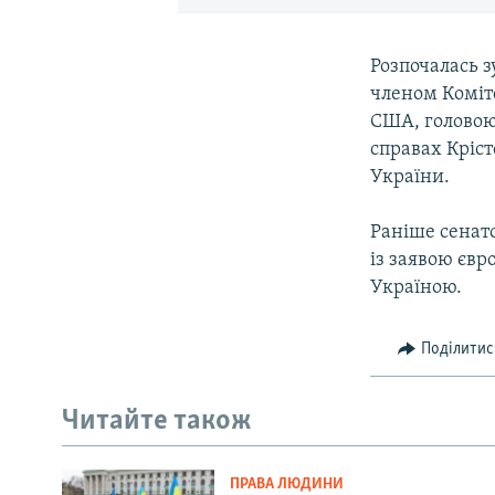
Розпочалась 
членом Коміт
США, головою
справах Кріст
України.
Раніше сенато
із заявою євр
Україною.
Поділитис
Читайте також
ПРАВА ЛЮДИНИ