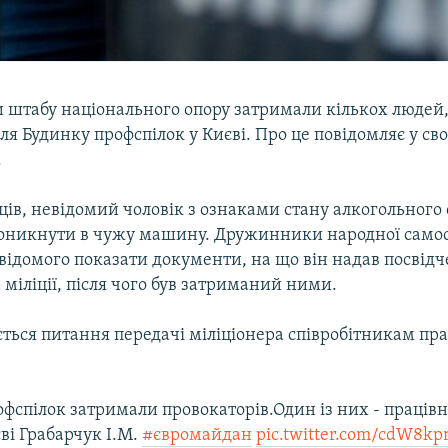
 штабу національного опору затримали кількох людей,
іля Будинку профспілок у Києві. Про це повідомляє у сво
.
дців, невідомий чоловік з ознаками стану алкогольного 
оникнути в чужу машину. Дружинники народної само
відомого показати документи, на що він надав посвід
 міліції, після чого був затриманий ними.
ється питання передачі міліціонера співробітникам п
офспілок затримали провокаторів.Один із них - праців
ві Грабарчук І.М.
#євромайдан
pic.twitter.com/cdW8k