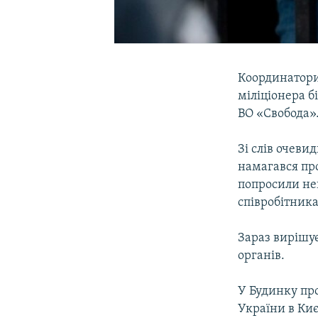
Координатори
міліціонера б
ВО «Свобода»
Зі слів очеви
намагався пр
попросили не
співробітника
Зараз вирішу
органів.
У Будинку пр
України в Киє