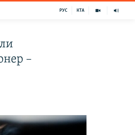
РУС
КТА
али
онер –