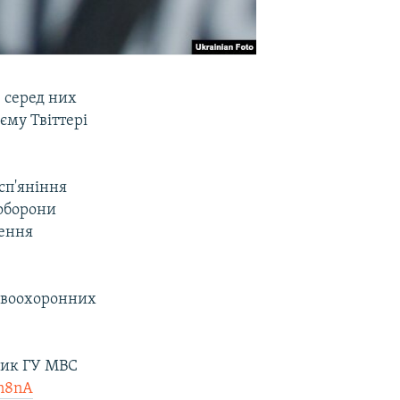
 серед них
єму Твіттері
сп'яніння
оборони
чення
равоохоронних
ник ГУ МВС
pn8nA