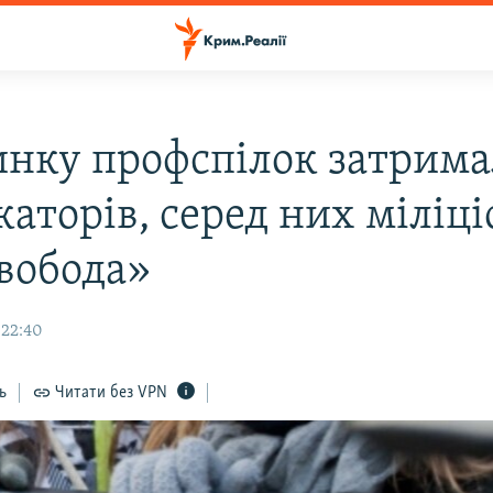
инку профспілок затрим
аторів, серед них міліці
вобода»
 22:40
ь
Читати без VPN