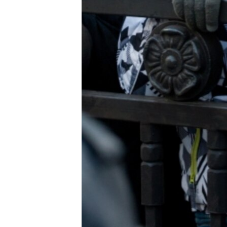
ВІДЕОУРОКИ «ELIFBE»
СВІДЧЕННЯ ОКУПАЦІЇ
УКРАЇНСЬКА ПРОБЛЕМА КРИМУ
ІНФОГРАФІКА