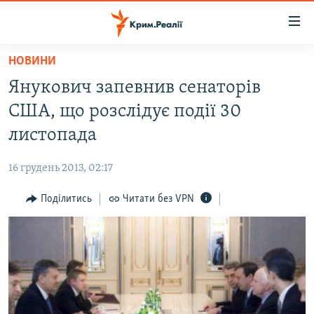
Доступність
посилання
Перейти
НОВИНИ
до
НОВИНИ
Янукович запевнив сенаторів
основного
ВОДА.КРИМ
матеріалу
США, що розслідує події 30
ВІДЕО ТА ФОТО
Перейти
листопада
до
ПОЛІТИКА
основної
16 грудень 2013, 02:17
БЛОГИ
навігації
Перейти
Поділитись
Читати без VPN
ПОГЛЯД
до
ІНТЕРВ'Ю
пошуку
ВСЕ ЗА ДЕНЬ
СПЕЦПРОЕКТИ
ЯК ОБІЙТИ БЛОКУВАННЯ
ДЕПОРТАЦІЯ