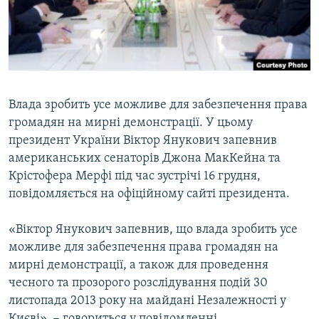
ВІДЕОУРОКИ «ELIFBE»
Русский
СВІДЧЕННЯ ОКУПАЦІЇ
Qırımtatar
УКРАЇНСЬКА ПРОБЛЕМА КРИМУ
ДОЛУЧАЙСЯ!
ІНФОГРАФІКА
Влада зробить усе можливе для забезпечення права
громадян на мирні демонстрації. У цьому
президент України Віктор Янукович запевнив
Усі сайти RFE/RL
американських сенаторів Джона МакКейна та
Крістофера Мерфі під час зустрічі 16 грудня,
повідомляється на офіційному сайті президента.
«Віктор Янукович запевнив, що влада зробить усе
можливе для забезпечення права громадян на
мирні демонстрації, а також для проведення
чесного та прозорого розслідування подій 30
листопада 2013 року на майдані Незалежності у
Києві», − говориться у повідомленні.