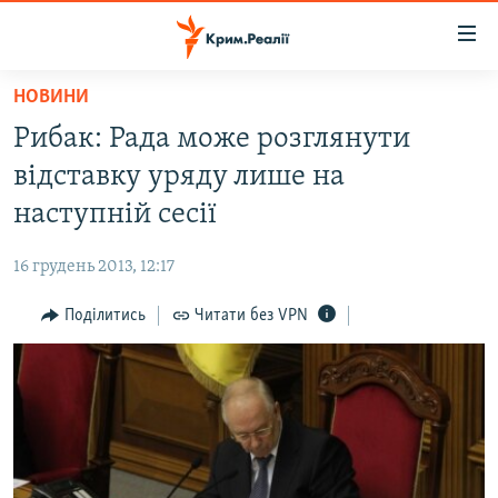
Доступність
посилання
Перейти
НОВИНИ
до
НОВИНИ
Рибак: Рада може розглянути
основного
ВОДА.КРИМ
матеріалу
відставку уряду лише на
ВІДЕО ТА ФОТО
Перейти
наступній сесії
до
ПОЛІТИКА
основної
16 грудень 2013, 12:17
БЛОГИ
навігації
Перейти
Поділитись
Читати без VPN
ПОГЛЯД
до
ІНТЕРВ'Ю
пошуку
ВСЕ ЗА ДЕНЬ
СПЕЦПРОЕКТИ
ЯК ОБІЙТИ БЛОКУВАННЯ
ДЕПОРТАЦІЯ