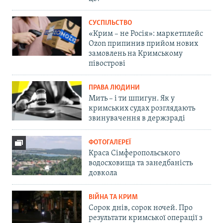
СУСПІЛЬСТВО
«Крим – не Росія»: маркетплейс
Ozon припинив прийом нових
замовлень на Кримському
півострові
ПРАВА ЛЮДИНИ
Мить – і ти шпигун. Як у
кримських судах розглядають
звинувачення в держзраді
ФОТОГАЛЕРЕЇ
Краса Сімферопольського
водосховища та занедбаність
довкола
ВІЙНА ТА КРИМ
Сорок днів, сорок ночей. Про
результати кримської операції з