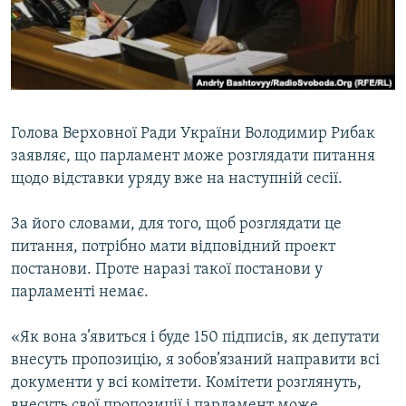
ВІДЕОУРОКИ «ELIFBE»
Русский
СВІДЧЕННЯ ОКУПАЦІЇ
Qırımtatar
УКРАЇНСЬКА ПРОБЛЕМА КРИМУ
ДОЛУЧАЙСЯ!
ІНФОГРАФІКА
Голова Верховної Ради України Володимир Рибак
заявляє, що парламент може розглядати питання
щодо відставки уряду вже на наступній сесії.
Усі сайти RFE/RL
За його словами, для того, щоб розглядати це
питання, потрібно мати відповідний проект
постанови. Проте наразі такої постанови у
парламенті немає.
«Як вона з’явиться і буде 150 підписів, як депутати
внесуть пропозицію, я зобов’язаний направити всі
документи у всі комітети. Комітети розглянуть,
внесуть свої пропозиції і парламент може