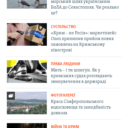
морський шлях українським
БпЛА до Севастополя. Чи реально
це?
СУСПІЛЬСТВО
«Крим – не Росія»: маркетплейс
Ozon припинив прийом нових
замовлень на Кримському
півострові
ПРАВА ЛЮДИНИ
Мить – і ти шпигун. Як у
кримських судах розглядають
звинувачення в держзраді
ФОТОГАЛЕРЕЇ
Краса Сімферопольського
водосховища та занедбаність
довкола
ВІЙНА ТА КРИМ