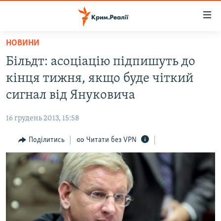
Доступність
посилання
Перейти
НОВИНИ
до
НОВИНИ
Більдт: асоціацію підпишуть до
основного
ВОДА.КРИМ
матеріалу
кінця тижня, якщо буде чіткий
ВІДЕО ТА ФОТО
Перейти
сигнал від Януковича
до
ПОЛІТИКА
основної
16 грудень 2013, 15:58
БЛОГИ
навігації
Перейти
Поділитись
Читати без VPN
ПОГЛЯД
до
ІНТЕРВ'Ю
пошуку
ВСЕ ЗА ДЕНЬ
СПЕЦПРОЕКТИ
ЯК ОБІЙТИ БЛОКУВАННЯ
ДЕПОРТАЦІЯ