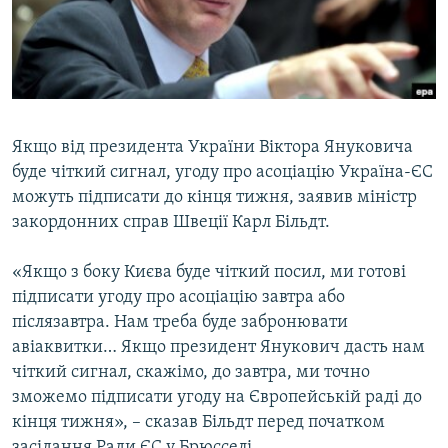
ВІДЕОУРОКИ «ELIFBE»
Русский
СВІДЧЕННЯ ОКУПАЦІЇ
Qırımtatar
УКРАЇНСЬКА ПРОБЛЕМА КРИМУ
ДОЛУЧАЙСЯ!
ІНФОГРАФІКА
Якщо від президента України Віктора Януковича
буде чіткий сигнал, угоду про асоціацію Україна-ЄС
можуть підписати до кінця тижня, заявив міністр
Усі сайти RFE/RL
закордонних справ Швеції Карл Більдт.
«Якщо з боку Києва буде чіткий посил, ми готові
підписати угоду про асоціацію завтра або
післязавтра. Нам треба буде забронювати
авіаквитки… Якщо президент Янукович дасть нам
чіткий сигнал, скажімо, до завтра, ми точно
зможемо підписати угоду на Європейській раді до
кінця тижня», – сказав Більдт перед початком
засідання Ради ЄС у Брюсселі.