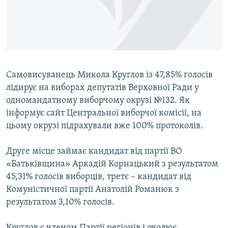
ВІДЕОУРОКИ «ELIFBE»
Русский
СВІДЧЕННЯ ОКУПАЦІЇ
Qırımtatar
УКРАЇНСЬКА ПРОБЛЕМА КРИМУ
ДОЛУЧАЙСЯ!
ІНФОГРАФІКА
Самовисуванець Микола Круглов із 47,85% голосів
лідирує на виборах депутатів Верховної Ради у
одномандатному виборчому окрузі №132. Як
Усі сайти RFE/RL
інформує сайт Центральної виборчої комісії, на
цьому окрузі підрахували вже 100% протоколів.
Друге місце займає кандидат від партії ВО
«Батьківщина» Аркадій Корнацький з результатом
45,31% голосів виборців, третє – кандидат від
Комуністичної партії Анатолій Романюк з
результатом 3,10% голосів.
Круглов є членом Партії регіонів і очолює