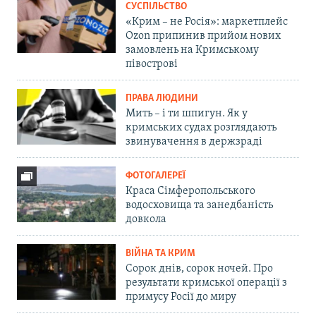
СУСПІЛЬСТВО
«Крим – не Росія»: маркетплейс
Ozon припинив прийом нових
замовлень на Кримському
півострові
ПРАВА ЛЮДИНИ
Мить – і ти шпигун. Як у
кримських судах розглядають
звинувачення в держзраді
ФОТОГАЛЕРЕЇ
Краса Сімферопольського
водосховища та занедбаність
довкола
ВІЙНА ТА КРИМ
Сорок днів, сорок ночей. Про
результати кримської операції з
примусу Росії до миру